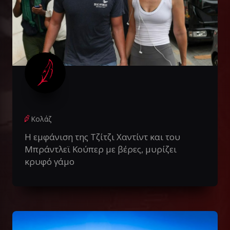
Κολάζ
Η εμφάνιση της Τζίτζι Χαντίντ και του
Μπράντλεϊ Κούπερ με βέρες, μυρίζει
κρυφό γάμο