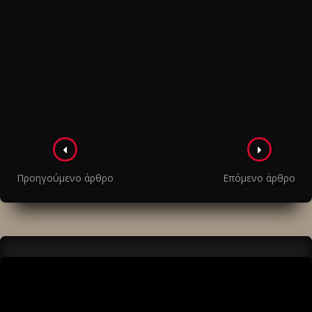
Πλοήγηση
στα
Προηγούμενο άρθρο
Επόμενο άρθρο
άρθρα