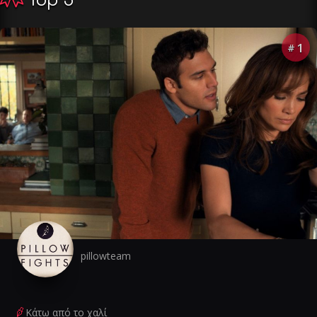
Top 5
1
#
pillowteam
Κάτω από το χαλί