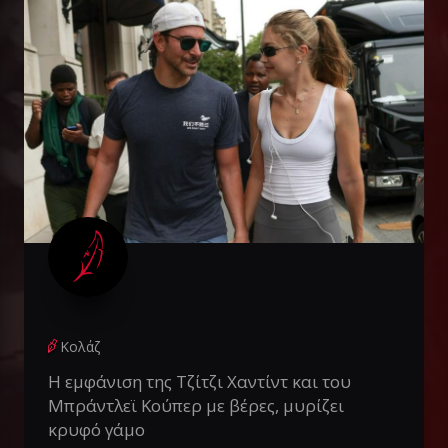
Κολάζ
Η εμφάνιση της Τζίτζι Χαντίντ και του
Μπράντλεϊ Κούπερ με βέρες, μυρίζει
κρυφό γάμο