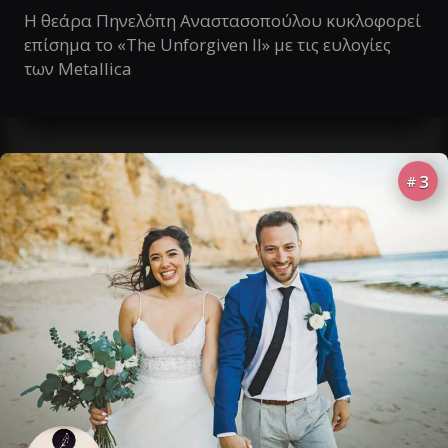
Η θεάρα Πηνελόπη Αναστασοπούλου κυκλοφορεί
επίσημα το «The Unforgiven II» με τις ευλογίες
των Metallica
3
#