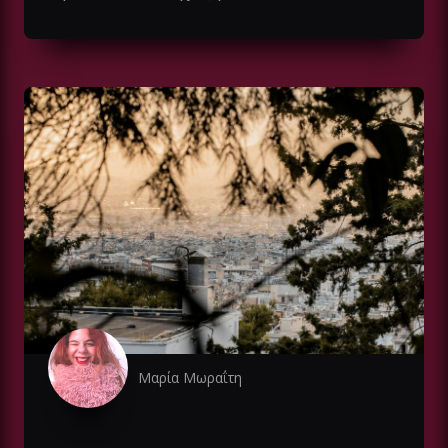
Μαρία Μωραΐτη