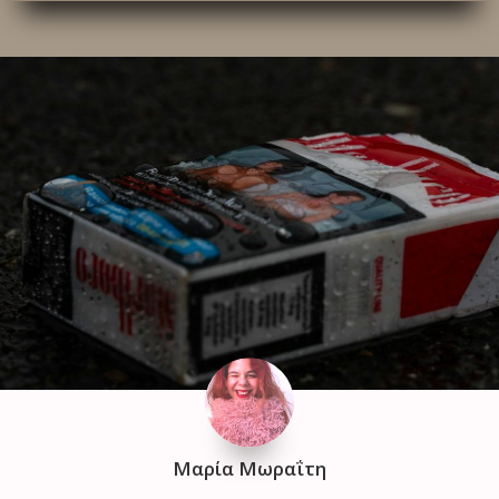
Μαρία Μωραΐτη