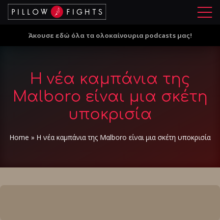
Μ
ε
Άκουσε εδώ όλα τα ολοκαίνουρια podcasts μας!
ν
ο
ύ
Η νέα καμπάνια της
Mαlboro είναι μια σκέτη
υποκρισία
Home
»
Η νέα καμπάνια της Mαlboro είναι μια σκέτη υποκρισία