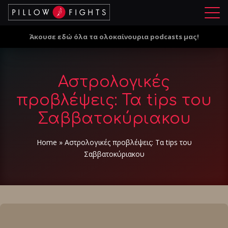
Μ
ε
Άκουσε εδώ όλα τα ολοκαίνουρια podcasts μας!
ν
ο
ύ
Αστρολογικές
προβλέψεις: Τα tips του
Σαββατοκύριακου
Home
»
Αστρολογικές προβλέψεις: Τα tips του
Σαββατοκύριακου