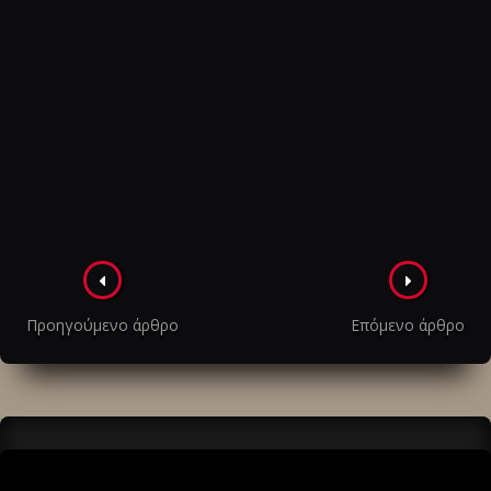
Πλοήγηση
στα
Προηγούμενο άρθρο
Επόμενο άρθρο
άρθρα