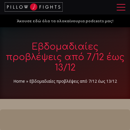
Μ
ε
Άκουσε εδώ όλα τα ολοκαίνουρια podcasts μας!
ν
ο
ύ
Εβδομαδιαίες
προβλέψεις από 7/12 έως
13/12
Home
»
Εβδομαδιαίες προβλέψεις από 7/12 έως 13/12