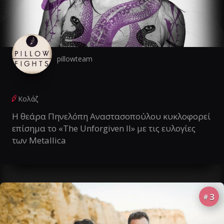
pillowteam
Κολάζ
Η θεάρα Πηνελόπη Αναστασοπούλου κυκλοφορεί
επίσημα το «The Unforgiven II» με τις ευλογίες
των Metallica
3
#