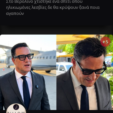
Στο Βερολίνο χτίστηκε ένα σπίτι όπου
ηλικιωμένες λεσβίες δε θα κρύψουν ξανά ποια
αγαπούν
5
#