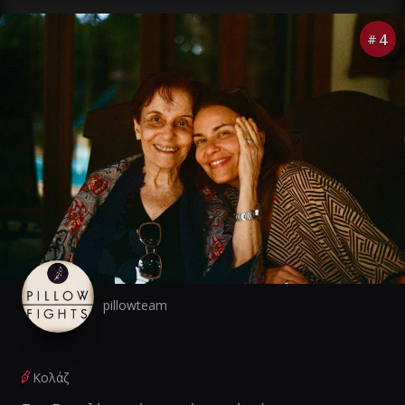
4
#
pillowteam
Κολάζ