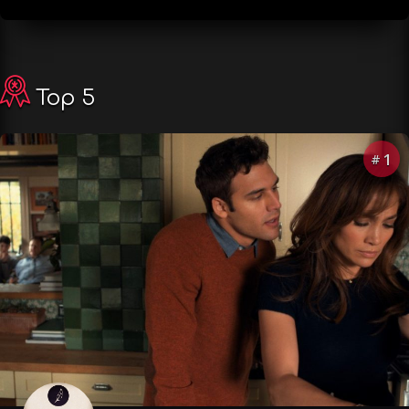
Top 5
1
#