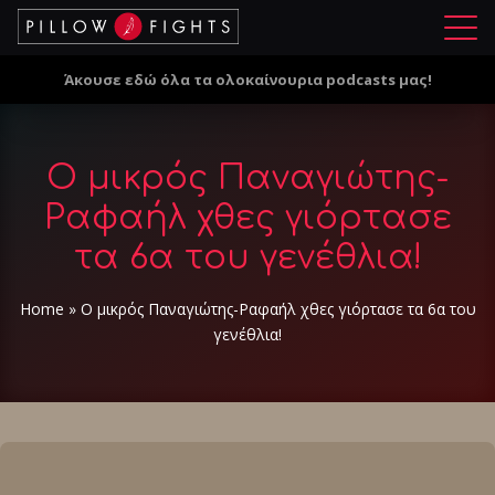
Μ
ε
Άκουσε εδώ όλα τα ολοκαίνουρια podcasts μας!
ν
ο
ύ
Ο μικρός Παναγιώτης-
Ραφαήλ χθες γιόρτασε
τα 6α του γενέθλια!
Home
»
Ο μικρός Παναγιώτης-Ραφαήλ χθες γιόρτασε τα 6α του
γενέθλια!