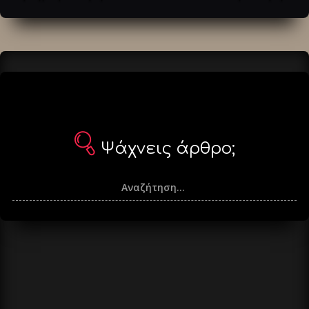
άρθρα
Ψάχνεις άρθρο;