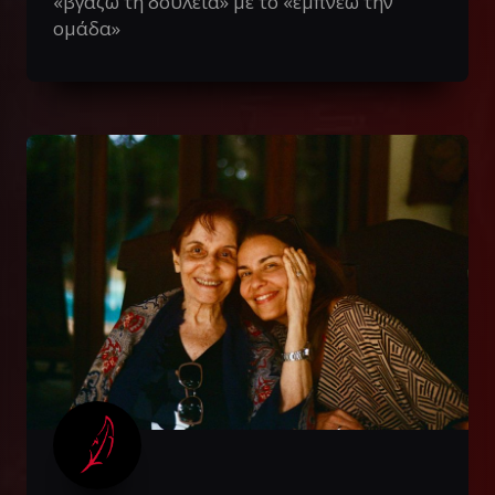
«βγάζω τη δουλειά» με το «εμπνέω την
ομάδα»