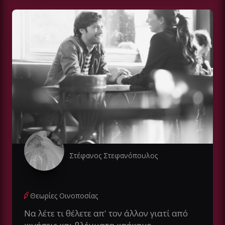
Στέφανος Στεφανόπουλος
Θεωρίες Οινοποσίας
Να λέτε τι θέλετε απ' τον άλλον γιατί από