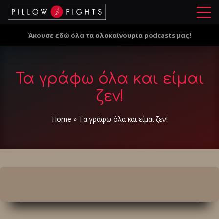
Μ
ε
Άκουσε εδώ όλα τα ολοκαίνουρια podcasts μας!
ν
ο
ύ
Τα γράφω όλα και είμαι
ζεν!
Home
»
Τα γράφω όλα και είμαι ζεν!