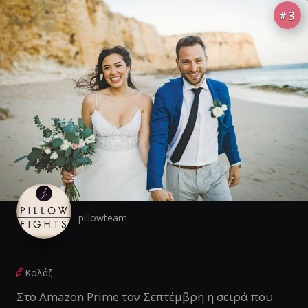
3
#
pillowteam
Κολάζ
Στο Amazon Prime τον Σεπτέμβρη η σειρά που