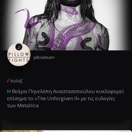
pillowteam
Κολάζ
Η θεάρα Πηνελόπη Αναστασοπούλου κυκλοφορεί
επίσημα το «The Unforgiven II» με τις ευλογίες
των Metallica