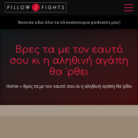
Μ
ε
Άκουσε εδώ όλα τα ολοκαίνουρια podcasts μας!
ν
ο
ύ
Βρες τα με τον εαυτό
σου κι η αληθινή αγάπη
θα 'ρθει
Home
»
Βρες τα με τον εαυτό σου κι η αληθινή αγάπη θα ‘ρθει