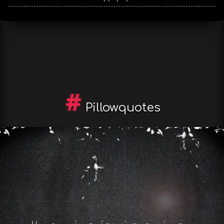
Pillowquotes