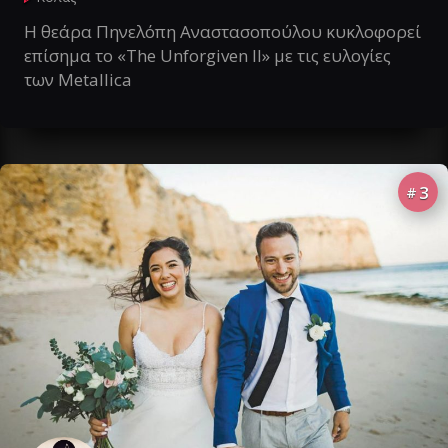
Η θεάρα Πηνελόπη Αναστασοπούλου κυκλοφορεί
επίσημα το «The Unforgiven II» με τις ευλογίες
των Metallica
3
#