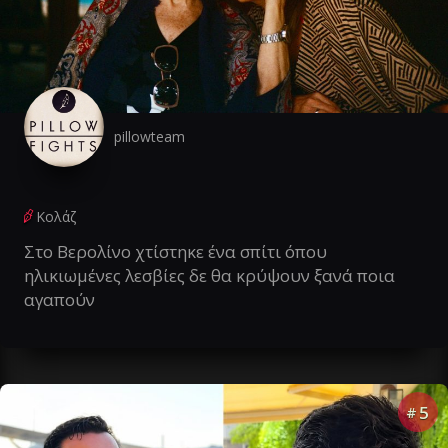
pillowteam
Κολάζ
Στο Βερολίνο χτίστηκε ένα σπίτι όπου
ηλικιωμένες λεσβίες δε θα κρύψουν ξανά ποια
αγαπούν
5
#