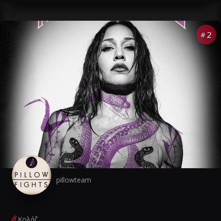
2
#
pillowteam
Κολάζ