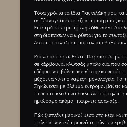
Τόσα χρόνια τα ίδια Παντελάκη μου, τα
σε ξύπναγε από τις έξι και μισή μπας και
Επιστράτευε η καημένη κάθε δυνατό κόλ
στη διαπασών να ωρύεται για το συνταξιο
Αυτιά, σε τίναζε κι από τον πιο βαθύ ύπν
Και να που σηκώθηκες. Παραπατάς με το
σε κάρβουνα, κλωτσάς μπαλάκια, που σου
εδέησες να βάλεις καφέ στην καφετιέρα.
μέχρι να γίνει ο καφές», μονολογείς. Το
Σηκώνεσαι με βλέμμα έντρομο, βάζεις καφ
το σωστό κλειδί να ξεκλειδώσεις την πόρ
ημιώροφο ακόμα, παίρνεις ασανσέρ.
Πώς ξυπνάνε μερικοί μέσα στο κέφι και 
τρώνε κανονικό πρωινό, στρώνουν κρεβάτ