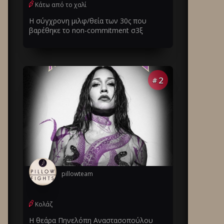
Κάτω από το χαλί
Η σύγχρονη μιλφ/θεία των 30ς που
βαρέθηκε το non-commitment σ3ξ
2
#
pillowteam
Κολάζ
Η θεάρα Πηνελόπη Αναστασοπούλου