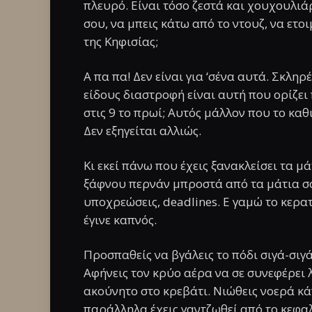
πλευρό. Είναι τόσο ζεστά και χουχουλιά
σου, να μπεις κάτω από το ντουζ, να ετο
της Κηφισίας;
Α πα πα! Δεν είναι για ‘σένα αυτά. Σκληρ
είδους διαστροφή είναι αυτή που ορίζει
στις 9 το πρωί; Αυτός μάλλον που το κα
Δεν εξηγείται αλλιώς.
Κι εκεί πάνω που έχεις ξανακλείσει τα μ
ξάφνου περνάν μπροστά από τα μάτια σο
υποχρεώσεις, deadlines. E γαμώ το κερατ
έγινε καπνός.
Προσπαθείς να βγάλεις το πόδι σιγά-σιγά
Αφήνεις τον κρύο αέρα να σε συνεφέρει λ
ακούνητο στο κρεβάτι. Νιώθεις νοερά κά
παράλληλα έχεις γαντζωθεί από το κεφα