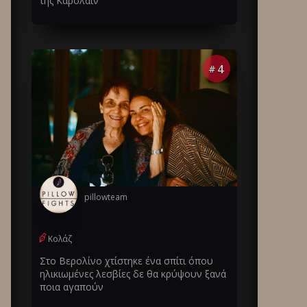
της Καρολάιν
4
#
pillowteam
Κολάζ
Στο Βερολίνο χτίστηκε ένα σπίτι όπου
ηλικιωμένες λεσβίες δε θα κρύψουν ξανά
ποια αγαπούν