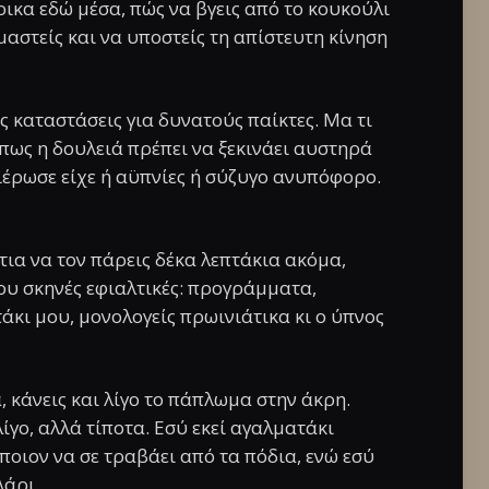
ρικα εδώ μέσα, πώς να βγεις από το κουκούλι
ιμαστείς και να υποστείς τη απίστευτη κίνηση
ές καταστάσεις για δυνατούς παίκτες. Μα τι
 πως η δουλειά πρέπει να ξεκινάει αυστηρά
θιέρωσε είχε ή αϋπνίες ή σύζυγο ανυπόφορο.
άτια να τον πάρεις δέκα λεπτάκια ακόμα,
υ σκηνές εφιαλτικές: προγράμματα,
άκι μου, μονολογείς πρωινιάτικα κι ο ύπνος
, κάνεις και λίγο το πάπλωμα στην άκρη.
ίγο, αλλά τίποτα. Εσύ εκεί αγαλματάκι
ποιον να σε τραβάει από τα πόδια, ενώ εσύ
λάρι.