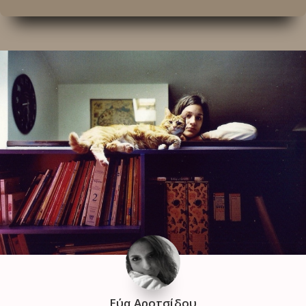
Εύα Αροτσίδου