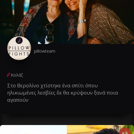
pillowteam
Κολάζ
Στο Βερολίνο χτίστηκε ένα σπίτι όπου
ηλικιωμένες λεσβίες δε θα κρύψουν ξανά ποια
αγαπούν
5
#