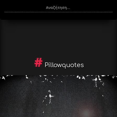
Pillowquotes