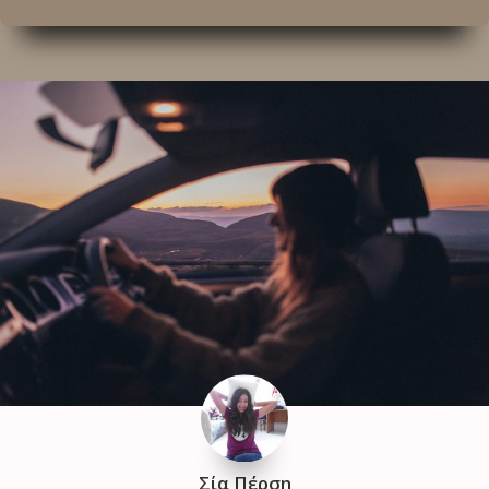
Σία Πέρση