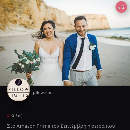
3
#
pillowteam
Κολάζ
Στο Amazon Prime τον Σεπτέμβρη η σειρά που