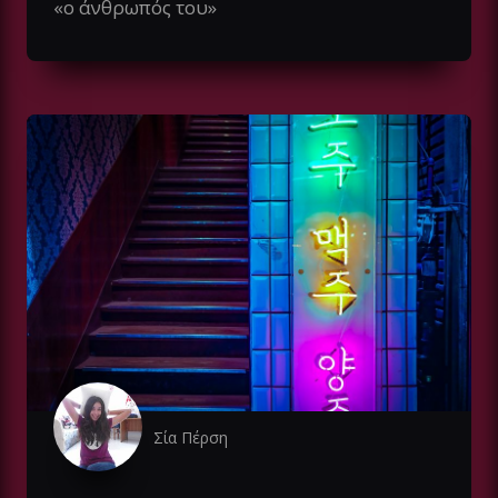
«ο άνθρωπός του»
Σία Πέρση