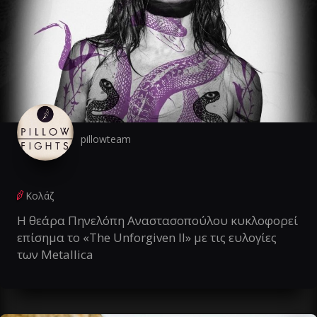
pillowteam
Κολάζ
Η θεάρα Πηνελόπη Αναστασοπούλου κυκλοφορεί
επίσημα το «The Unforgiven II» με τις ευλογίες
των Metallica