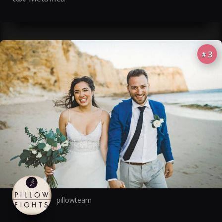
3
#
pillowteam