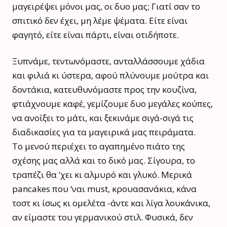
μαγειρέψει μόνοι μας, οι δυο μας; Γιατί σαν το
σπιτικό δεν έχει, μη λέμε ψέματα. Είτε είναι
φαγητό, είτε είναι πάρτι, είναι οτιδήποτε.
Ξυπνάμε, τεντωνόμαστε, ανταλλάσσουμε χάδια
και φιλιά κι ύστερα, αφού πλύνουμε μούτρα και
δοντάκια, κατευθυνόμαστε προς την κουζίνα,
φτιάχνουμε καφέ, γεμίζουμε δυο μεγάλες κούπες,
να ανοίξει το μάτι, και ξεκινάμε σιγά-σιγά τις
διαδικασίες για τα μαγειρικά μας πειράματα.
Το μενού περιέχει το αγαπημένο πιάτο της
σχέσης μας αλλά και το δικό μας. Σίγουρα, το
τραπέζι θα ‘χει κι αλμυρό και γλυκό. Μερικά
pancakes που ‘ναι must, κρουασανάκια, κάνα
τοστ κι ίσως κι ομελέτα -άντε και λίγα λουκάνικα,
αν είμαστε του γερμανικού στιλ. Φυσικά, δεν