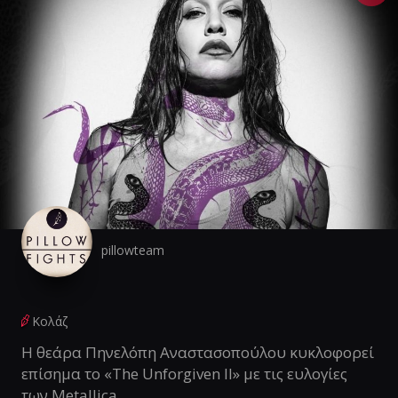
pillowteam
Κολάζ
Η θεάρα Πηνελόπη Αναστασοπούλου κυκλοφορεί
επίσημα το «The Unforgiven II» με τις ευλογίες
των Metallica