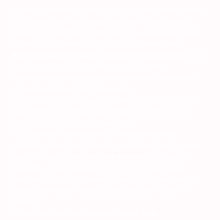
Δεν ήξερα ακόμα πως αυτό το δέσιμο έρχεται είτε το θέλεις
είτε όχι μέσα από την καθημερινή τριβή και τη συνήθεια.
Κάπως έτσι σταμάτησα να πολεμώ τη συνήθεια και είδα τα
θετικά στο τι κέρδισα από όλες αυτές τις μετακομίσεις.
Έμαθα να μη με νοιάζει το αύριο του χωρισμού
, αλλά
το τώρα της ζωής που ζω, όπου κι αν είναι αυτή.
Να μπορώ να προσαρμόζομαι σε καινούργιες καταστάσεις
και να μη φοβάμαι τα νέα ξεκινήματα.
Σε μία τάξη πολυπολιτισμική με παιδιά από διαφορετικές
χώρες επιτέλους έπαψε να με νοιάζει το να δηλώσω ότι
έρχομαι από κάπου ή ότι ανήκω κάπου.
Τα γεωγραφικά σύνορα ήταν μία ακόμη ανθρώπινη
επινόηση για να διαχωρίζονται οι άνθρωποι, ενώ εγώ είχα
αρχίσει να νιώθω
πολίτης του κόσμου,
ελεύθερη να
ταξιδέψει και να εξερευνήσει κουλτούρες και ιστορίες.
Πάνω απ’ όλα έμαθα να εμπιστεύομαι ανθρώπους που σε
αγκαλιάζουν και σε καλωσορίζουν, παρά το ότι δεν σε
ξέρουν.
Με κάποιους από αυτούς μιλάμε ακόμα.
Έτσι