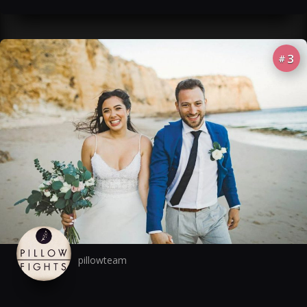
3
#
pillowteam