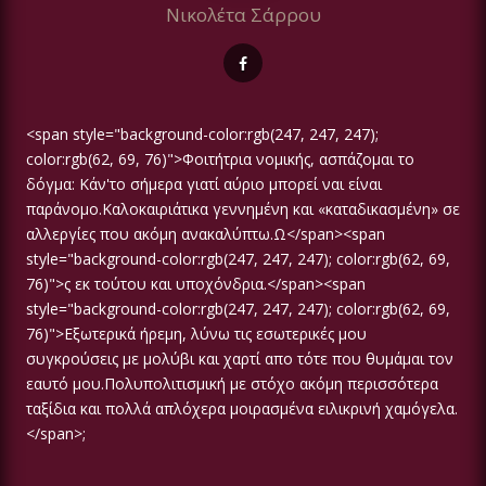
Νικολέτα Σάρρου
<span style="background-color:rgb(247, 247, 247);
color:rgb(62, 69, 76)">Φοιτήτρια νομικής, ασπάζομαι το
δόγμα: Κάν'το σήμερα γιατί αύριο μπορεί ναι είναι
παράνομο.Καλοκαιριάτικα γεννημένη και «καταδικασμένη» σε
αλλεργίες που ακόμη ανακαλύπτω.Ω</span><span
style="background-color:rgb(247, 247, 247); color:rgb(62, 69,
76)">ς εκ τούτου και υποχόνδρια.</span><span
style="background-color:rgb(247, 247, 247); color:rgb(62, 69,
76)">Εξωτερικά ήρεμη, λύνω τις εσωτερικές μου
συγκρούσεις με μολύβι και χαρτί απο τότε που θυμάμαι τον
εαυτό μου.Πολυπολιτισμική με στόχο ακόμη περισσότερα
ταξίδια και πολλά απλόχερα μοιρασμένα ειλικρινή χαμόγελα.
</span>;