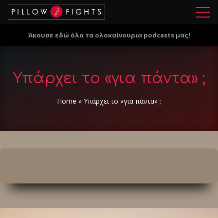
Μ
ε
Άκουσε εδώ όλα τα ολοκαίνουρια podcasts μας!
ν
ο
ύ
Υπάρχει το «για πάντα» ;
Home
»
Υπάρχει το «για πάντα» ;