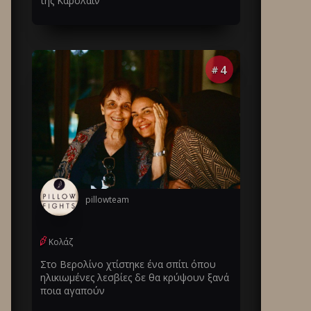
της Καρολάιν
4
#
pillowteam
Κολάζ
Στο Βερολίνο χτίστηκε ένα σπίτι όπου
ηλικιωμένες λεσβίες δε θα κρύψουν ξανά
ποια αγαπούν