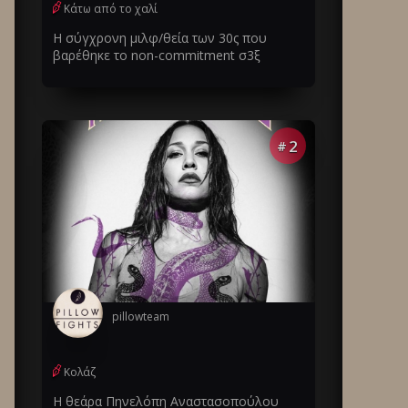
Κάτω από το χαλί
Η σύγχρονη μιλφ/θεία των 30ς που
βαρέθηκε το non-commitment σ3ξ
2
#
pillowteam
Κολάζ
Η θεάρα Πηνελόπη Αναστασοπούλου