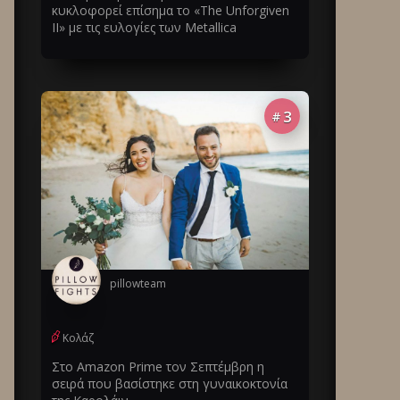
κυκλοφορεί επίσημα το «The Unforgiven
II» με τις ευλογίες των Metallica
3
#
pillowteam
Κολάζ
Στο Amazon Prime τον Σεπτέμβρη η
σειρά που βασίστηκε στη γυναικοκτονία