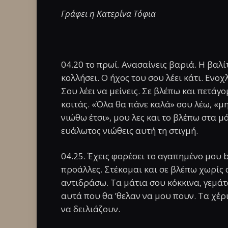
Γράφει η Κατερίνα Τόφια
04.20 το πρωί. Ανασαίνεις βαριά. Η βαλ
κολλήσει. Ο ήχος του σου λέει κάτι. Ενοχ
Σου λέει να μείνεις. Σε βλέπω και πετάγο
κοιτάς. «Όλα θα πάνε καλά» σου λέω, «μ
νιώθω έτσι», μου λες και το βλέπω στα μ
ευάλωτος νιώθεις αυτή τη στιγμή.
04.25. Έχεις φορέσει το αγαπημένο μου bl
προάλλες. Στέκομαι και σε βλέπω χωρίς 
αντιδράσω. Τα μάτια σου κόκκινα, γεμά
αυτά που θα ’θελαν να μου πουν. Τα χέρ
να δειλιάζουν.