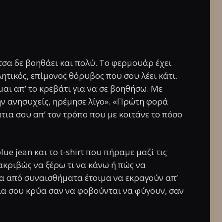
ίτσα δε βοηθάει και πολύ. Το φερμουάρ έχει
λητικός, επίμονος θόρυβος που σου λέει κάτι.
μαι απ’ το κρεβάτι για να σε βοηθήσω. Με
ην ανησυχείς, ηρέμησε λίγο». «Πρώτη φορά
άτια σου απ’ τον τρόπο που με κοιτάνε το πόσο
ue jean και το t-shirt που πήραμε μαζί τις
ακριβώς να ξέρω τι να κάνω ή πώς να
τα από συναισθήματα έτοιμα να εκραγούν απ’
ια σου κρύα σαν να φοβούνται να φύγουν, σαν