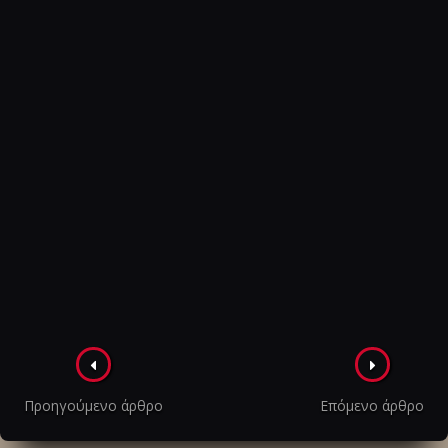
Πλοήγηση
στα
Προηγούμενο άρθρο
Επόμενο άρθρο
άρθρα