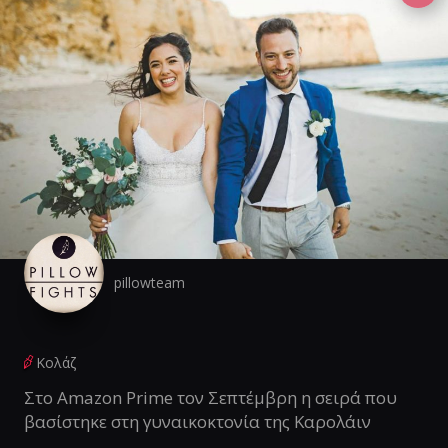
pillowteam
Κολάζ
Στο Amazon Prime τον Σεπτέμβρη η σειρά που
βασίστηκε στη γυναικοκτονία της Καρολάιν