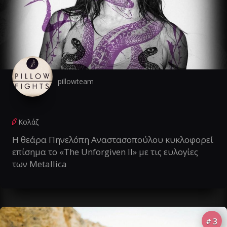
pillowteam
Κολάζ
Η θεάρα Πηνελόπη Αναστασοπούλου κυκλοφορεί
επίσημα το «The Unforgiven II» με τις ευλογίες
των Metallica
3
#