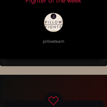
Fighter of the week
pillowteam