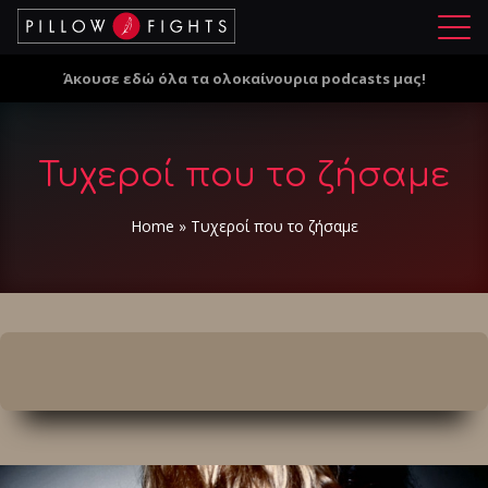
Μ
ε
Άκουσε εδώ όλα τα ολοκαίνουρια podcasts μας!
ν
ο
ύ
Τυχεροί που το ζήσαμε
Home
»
Τυχεροί που το ζήσαμε