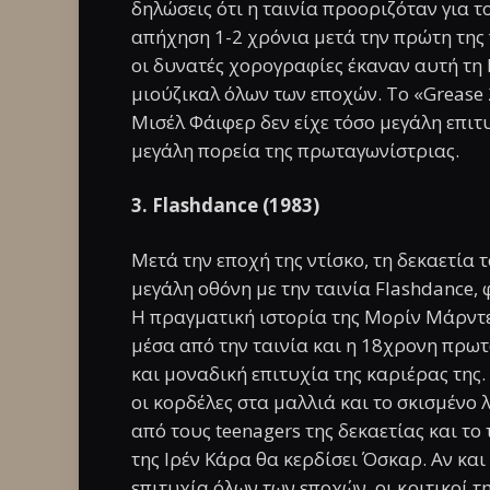
δηλώσεις ότι η ταινία προοριζόταν για 
απήχηση 1-2 χρόνια μετά την πρώτη της 
οι δυνατές χορογραφίες έκαναν αυτή τη 
μιούζικαλ όλων των εποχών. Το «Grease 
Μισέλ Φάιφερ δεν είχε τόσο μεγάλη επιτ
μεγάλη πορεία της πρωταγωνίστριας.
3. Flashdance (1983)
Μετά την εποχή της ντίσκο, τη δεκαετία 
μεγάλη οθόνη με την ταινία Flashdance,
Η πραγματική ιστορία της Μορίν Μάρντε
μέσα από την ταινία και η 18χρονη πρωτ
και μοναδική επιτυχία της καριέρας της.
οι κορδέλες στα μαλλιά και το σκισμένο
από τους teenagers της δεκαετίας και το 
της Ιρέν Κάρα θα κερδίσει Όσκαρ. Αν και
επιτυχία όλων των εποχών, οι κριτικοί 