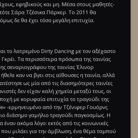
ίχους, εφηβικούς και μη. Μέσα στους μαθητές-
 τότε Σάρα Τζέσικα Πάρκερ. Το 2011 θα
 όμως δε θα έχει τόσο μεγάλη επιτυχία.
και το λατρεμένο Dirty Dancing με τον αξέχαστο
 Γκρέι. Τα περισσότερα πρόσωπα της ταινίας
της σεναριογράφου της ταινίας Έλινορ
θελε καν να βγει στις αίθουσες η ταινία, αλλά
ατέστησε ως μία από τις διασημότερες ταινίες
ιστές δεν είχαν καλή χημεία μεταξύ τους, οι
ποχή με κορυφαία επιτυχία το τραγούδι της
life» -ερμηνευμένο από την Τζένιφερ Γουόρνς
 πιο διάσημο γαμήλιο τραγούδι παγκοσμίως. Η
ια έναν ακόμα λόγο: εκτός από τις κοινωνικές
α που μιλάει για την άμβλωση, ένα θέμα ταμπού