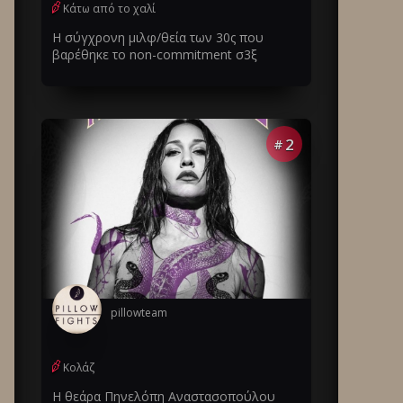
Κάτω από το χαλί
Η σύγχρονη μιλφ/θεία των 30ς που
βαρέθηκε το non-commitment σ3ξ
2
#
pillowteam
Κολάζ
Η θεάρα Πηνελόπη Αναστασοπούλου