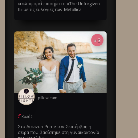
κυκλοφορεί επίσημα το «The Unforgiven
II» με τις ευλογίες των Metallica
3
#
pillowteam
Κολάζ
Στο Amazon Prime τον Σεπτέμβρη η
σειρά που βασίστηκε στη γυναικοκτονία