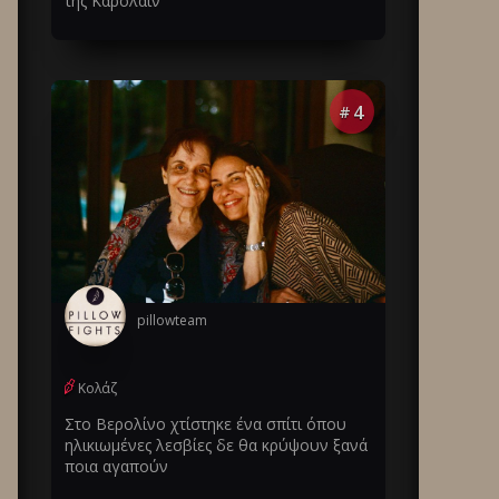
της Καρολάιν
4
#
pillowteam
Κολάζ
Στο Βερολίνο χτίστηκε ένα σπίτι όπου
ηλικιωμένες λεσβίες δε θα κρύψουν ξανά
ποια αγαπούν