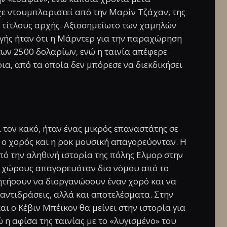
ε ντουμπλαριστεί από την Μαρίν Τζάχαν, της
ς τίτλους αρχής. Αξιοσημείωτο των χαμηλών
γής ήταν ότι η Μάρντερ για την παραχώρηση
ων 2500 δολαρίων, ενώ η ταινία απέφερε
α, από τα οποία δεν μπόρεσε να διεκδικήσει
ι τον κακό, ήταν ένας μικρός επαναστάτης σε
 ο χορός και η ροκ μουσική απαγορεύονταν. Η
πό την αληθινή ιστορία της πόλης Ελμορ στην
ς χώρους απαγορευόταν δια νόμου από το
ζητήσουν να διοργανώσουν έναν χορό και να
 αντιδράσεις, αλλά και αποτελέσματα. Στην
ι ο Κέβιν Μπέικον θα μείνει στην ιστορία για
 η αφίσα της ταινίας με το «λυγισμένο» του