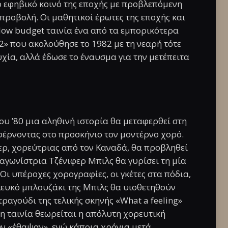
το εφηβικό κοινό της εποχής με προβλεπόμενη
προβολή. Οι μαθητικοί έρωτες της εποχής και
low budget ταινία ένα από τα εμπορικότερα
2» που ακολούθησε το 1982 με τη νεαρή τότε
υχία, αλλά έδωσε το έναυσμα για την μετέπειτα
του ’80 μια αληθινή ιστορία θα μεταφερθεί στη
 φέρνοντας στο προσκήνιο τον μοντέρνο χορό.
ρ, χορεύτριας από τον Καναδά, θα προβληθεί
αγωνίστρια Τζένιφερ Μπιλς θα γυρίσει τη μία
 Οι υπέροχες χορογραφίες, οι γκέτες στα πόδια,
 λευκό μπλουζάκι της Μπιλς θα υιοθετηθούν
τραγούδι της τελικής σκηνής «What a feeling»
 η ταινία θεωρείται η απόλυτη χορευτική
την «έθαψαν», ενώ κάποια χρόνια μετά