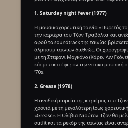
1. Saturday night fever (1977)
Η μουσικοχορευτική ταινία «Πυρετός το
την καριέρα του Τζον Τραβόλτα και ανέδ
αφού το soundtrack της ταινίας βρίσκετ
άλμπουμ ταινιών διεθνώς. Οι χορογραφί
με τη Στέφανι Μαγκάνο (Κάρεν Λιν Γκόνεϋ
κόσμου και έφεραν την ντίσκο μουσική σ
’70s.
2. Grease (1978)
Η ανοδική πορεία της καριέρας του Τζο
χρονιά με τη μεγαλύτερη ίσως χορευτική
«Grease». Η Ολίβια Νιούτον-Τζον θα μείνε
outfit και τα ρεκόρ της ταινίας είναι αν