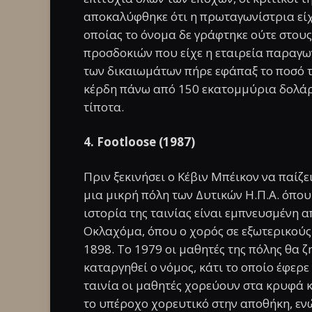
αποκαλύφθηκε ότι η πρωταγωνίστρια είχ
οποίας το όνομα δε γράφτηκε ούτε στου
προσδοκιών που είχε η εταιρεία παραγω
των δικαιωμάτων πήρε εφάπαξ το ποσό τ
κέρδη πάνω από 150 εκατομμύρια δολάρι
τίποτα.
4. Footloose (1987)
Πριν ξεκινήσει ο Κέβιν Μπέικον να παίζε
μια μικρή πόλη των Δυτικών Η.Π.Α. όπου
ιστορία της ταινίας είναι εμπνευσμένη α
Οκλαχόμα, όπου ο χορός σε εξωτερικού
1898. Το 1979 οι μαθητές της πόλης θα 
καταργηθεί ο νόμος, κάτι το οποίο έφερε
ταινία οι μαθητές χορεύουν στα κρυφά κα
το υπέροχο χορευτικό στην αποθήκη, ενώ