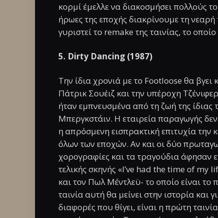
κορμί έμελλε να διακοσμήσει πολλούς το
ήρωες της εποχής διακρίνουμε τη νεαρή
γυριστεί το remake της ταινίας, το οποίο
5. Dirty Dancing (1987)
Την ίδια χρονιά με το Footloose θα βγει 
Πάτρικ Σουέιζ και την υπέροχη Τζένιφερ
ήταν εμπνευσμένα από τη ζωή της ίδιας 
Μπεργκστάιν. Η εταιρεία παραγωγής δεν ή
η απρόσμενη εισπρακτική επιτυχία την κ
όλων των εποχών. Αν και οι δύο πρωταγων
χορογραφίες και τα τραγούδια άφησαν ε
τελικής σκηνής «I’ve had the time of my 
και τον Πωλ Μέντλεϋ- το οποίο είναι το
ταινία αυτή θα μείνει στην ιστορία και γ
διαφορές που θίγει, είναι η πρώτη ταινί