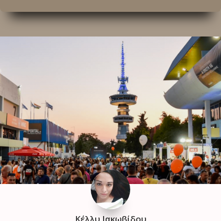
Κέλλυ Ιακωβίδου