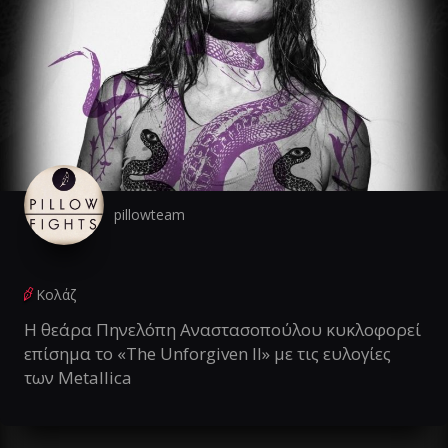
pillowteam
Κολάζ
Η θεάρα Πηνελόπη Αναστασοπούλου κυκλοφορεί
επίσημα το «The Unforgiven II» με τις ευλογίες
των Metallica