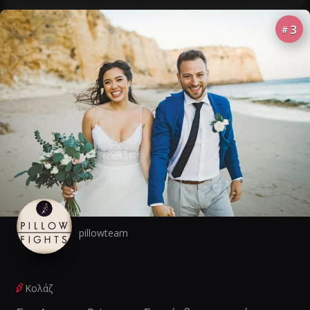
3
#
pillowteam
Κολάζ