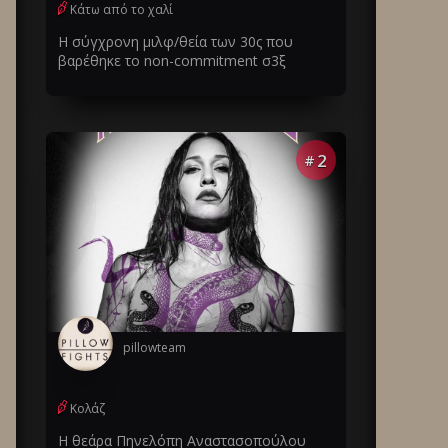
Κάτω από το χαλί
Η σύγχρονη μιλφ/θεία των 30ς που
βαρέθηκε το non-commitment σ3ξ
2
#
pillowteam
Κολάζ
Η θεάρα Πηνελόπη Αναστασοπούλου