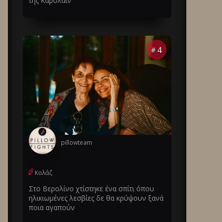
της Καρολάιν
4
#
pillowteam
Κολάζ
Στο Βερολίνο χτίστηκε ένα σπίτι όπου
ηλικιωμένες λεσβίες δε θα κρύψουν ξανά
ποια αγαπούν