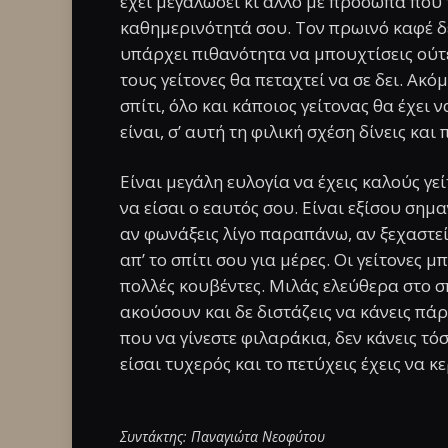
έχει μεγαλώσει κι άλλο με πρόσωπα που τ
καθημερινότητά σου. Τον πρωινό καφέ δε
υπάρχει πιθανότητα να μπουχτίσεις ούτε 
τους γείτονες θα πεταχτεί να σε δει. Ακό
σπίτι, όλο και κάποιος γείτονας θα έχει ν
είναι, σ’ αυτή τη φιλική σχέση δίνεις και
Είναι μεγάλη ευλογία να έχεις καλούς γε
να είσαι ο εαυτός σου. Είναι εξίσου σημα
αν φωνάξεις λίγο παραπάνω, αν ξεχαστείς
απ’ το σπίτι σου για μέρες. Οι γείτονες 
πολλές κουβέντες. Μιλάς ελεύθερα στο σπ
ακούσουν και δε διστάζεις να κάνεις πάρτ
που να γίνεστε φιλαράκια, δεν κάνεις τό
είσαι τυχερός και το πετύχεις έχεις να κ
Συντάκτης: Παναγιώτα Νεοφύτου