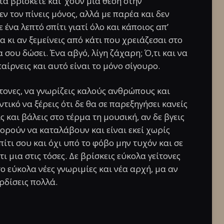
α βρίσκετε και ‘χουν μια θέση στην
ν τον πίνεις μόνος, αλλά με παρέα και δεν
ένα λεπτό σπίτι γιατί όλο και κάποιος απ’
μα κι αν ξεμείνεις από κάτι που χρειάζεσαι στο
α σου δώσει. Ένα αβγό, λίγη ζάχαρη; Ό,τι και να
 παίρνεις και αυτό είναι το μόνο σίγουρο.
ίτονες, να γνωρίζεις καλούς ανθρώπους και
ντικό να ξέρεις ότι δε θα σε παρεξηγήσει κανείς
 και βάλεις στο τέρμα τη μουσική, αν δε βγεις
μπορούν να καταλάβουν και είναι εκεί χωρίς
ίτι σου και όχι υπό το φόβο μην τυχόν και σε
ι μια στις τόσες. Δε βρίσκεις εύκολα γείτονες
σο εύκολα νέες γνωριμίες και νέα αρχή, μα αν
ερδίσεις πολλά.