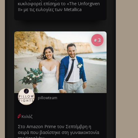
κυκλοφορεί επίσημα το «The Unforgiven
II» με τις ευλογίες των Metallica
3
#
pillowteam
Κολάζ
Στο Amazon Prime τον Σεπτέμβρη η
σειρά που βασίστηκε στη γυναικοκτονία