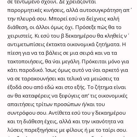
σε τεντωμένο σχοινί. Δε χρειάζονται
παρορμητικές κινήσεις, αλλά αυτοσυγκράτηση απ΄
την πλευρά σου. Μπορεί εσύ να δείχνεις καλή
διάθεση, οι άλλοι όμως όχι. Πρόσεξε πώς θα το
χειριστείς. Κι εσύ του β΄ δεκαημέρου θα κληθείς ν΄
αντιμετωπίσεις έκτακτα οικονομικά ζητήματα. Η
πίεση για να τα βάλεις σε μια σειρά και να τα
τακτοποιήσεις, θα ΄ναι μεγάλη. Πρόκειται μόνο για
κάτι παροδικό. Ίσως όμως αυτό να ΄ναι αρκετό για
να σε ταρακουνήσει και τελικά να μειώσεις τα
έξοδά σου από εδώ και στο εξής. Το ζήτημα είναι
αν θα καταφέρεις να ξεφύγεις απ’ τις οικονομικές
απαιτήσεις τρίτων προσώπων ή/και του
συντρόφου σου. Αντίθετα εσύ του γ΄ δεκαημέρου
και τη διάθεση έχεις, αλλά και την ικανότητα να
λύσεις παρεξηγήσεις με φίλους ή με το ταίρι σου.