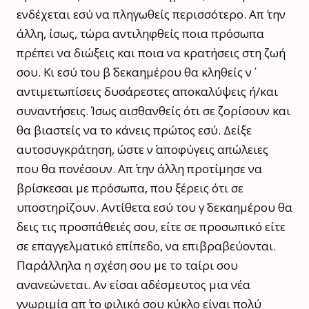
ενδέχεται εσύ να πληγωθείς περισσότερο. Απ΄ την
άλλη, ίσως, τώρα αντιληφθείς ποια πρόσωπα
πρέπει να διώξεις και ποια να κρατήσεις στη ζωή
σου. Κι εσύ του β΄ δεκαημέρου θα κληθείς ν΄
αντιμετωπίσεις δυσάρεστες αποκαλύψεις ή/και
συναντήσεις. Ίσως αισθανθείς ότι σε ζορίσουν και
θα βιαστείς να το κάνεις πρώτος εσύ. Δείξε
αυτοσυγκράτηση, ώστε ν΄ αποφύγεις απώλειες
που θα πονέσουν. Απ΄ την άλλη προτίμησε να
βρίσκεσαι με πρόσωπα, που ξέρεις ότι σε
υποστηρίζουν. Αντίθετα εσύ του γ΄ δεκαημέρου θα
δεις τις προσπάθειές σου, είτε σε προσωπικό είτε
σε επαγγελματικό επίπεδο, να επιβραβεύονται.
Παράλληλα η σχέση σου με το ταίρι σου
ανανεώνεται. Αν είσαι αδέσμευτος μια νέα
γνωριμία απ΄ το φιλικό σου κύκλο είναι πολύ