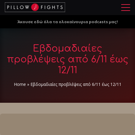
Μ
ε
Άκουσε εδώ όλα τα ολοκαίνουρια podcasts μας!
ν
ο
ύ
Εβδομαδιαίες
προβλέψεις από 6/11 έως
12/11
Home
»
Εβδομαδιαίες προβλέψεις από 6/11 έως 12/11