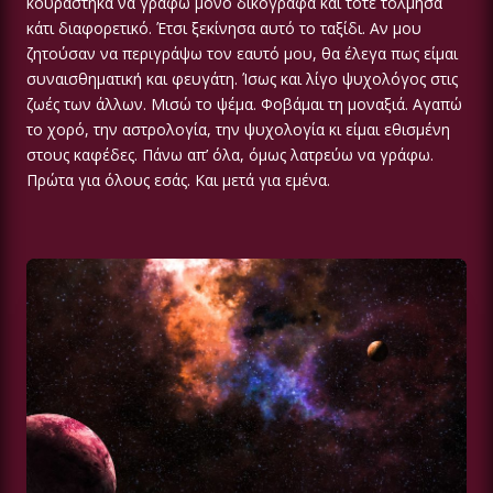
κουράστηκα να γράφω μόνο δικόγραφα και τότε τόλμησα
κάτι διαφορετικό. Έτσι ξεκίνησα αυτό το ταξίδι. Αν μου
ζητούσαν να περιγράψω τον εαυτό μου, θα έλεγα πως είμαι
συναισθηματική και φευγάτη. Ίσως και λίγο ψυχολόγος στις
ζωές των άλλων. Μισώ το ψέμα. Φοβάμαι τη μοναξιά. Αγαπώ
το χορό, την αστρολογία, την ψυχολογία κι είμαι εθισμένη
στους καφέδες. Πάνω απ’ όλα, όμως λατρεύω να γράφω.
Πρώτα για όλους εσάς. Και μετά για εμένα.