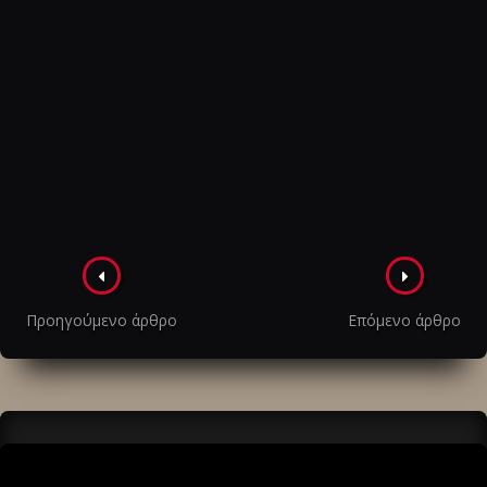
Πλοήγηση
στα
Προηγούμενο άρθρο
Επόμενο άρθρο
άρθρα