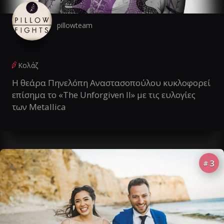
pillowteam
Κολάζ
Η θεάρα Πηνελόπη Αναστασοπούλου κυκλοφορεί
επίσημα το «The Unforgiven II» με τις ευλογίες
των Metallica
3
#