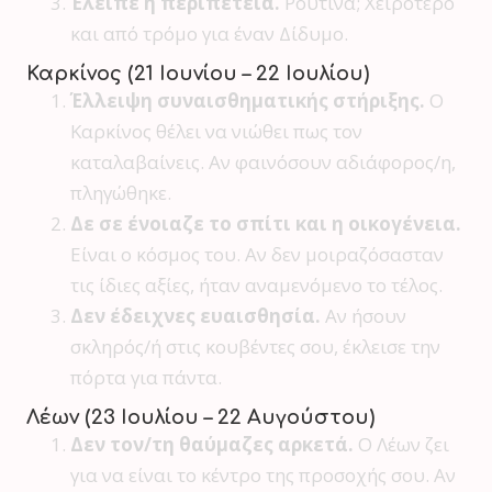
Έλειπε η περιπέτεια.
Ρουτίνα; Χειρότερο
και από τρόμο για έναν Δίδυμο.
Καρκίνος (21 Ιουνίου – 22 Ιουλίου)
Έλλειψη συναισθηματικής στήριξης.
Ο
Καρκίνος θέλει να νιώθει πως τον
καταλαβαίνεις. Αν φαινόσουν αδιάφορος/η,
πληγώθηκε.
Δε σε ένοιαζε το σπίτι και η οικογένεια.
Είναι ο κόσμος του. Αν δεν μοιραζόσασταν
τις ίδιες αξίες, ήταν αναμενόμενο το τέλος.
Δεν έδειχνες ευαισθησία.
Αν ήσουν
σκληρός/ή στις κουβέντες σου, έκλεισε την
πόρτα για πάντα.
Λέων (23 Ιουλίου – 22 Αυγούστου)
Δεν τον/τη θαύμαζες αρκετά.
Ο Λέων ζει
για να είναι το κέντρο της προσοχής σου. Αν