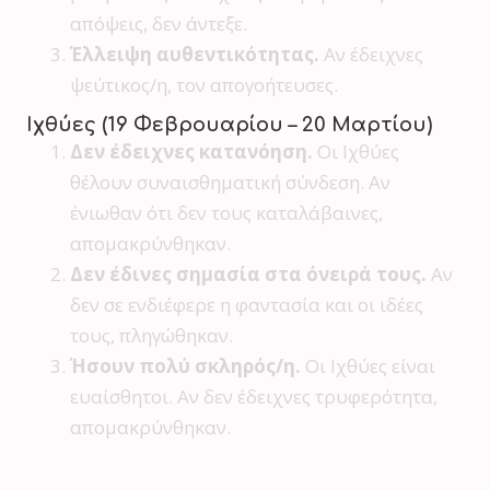
απόψεις, δεν άντεξε.
Έλλειψη αυθεντικότητας.
Αν έδειχνες
ψεύτικος/η, τον απογοήτευσες.
Ιχθύες (19 Φεβρουαρίου – 20 Μαρτίου)
Δεν έδειχνες κατανόηση.
Οι Ιχθύες
θέλουν συναισθηματική σύνδεση. Αν
ένιωθαν ότι δεν τους καταλάβαινες,
απομακρύνθηκαν.
Δεν έδινες σημασία στα όνειρά τους.
Αν
δεν σε ενδιέφερε η φαντασία και οι ιδέες
τους, πληγώθηκαν.
Ήσουν πολύ σκληρός/η.
Οι Ιχθύες είναι
ευαίσθητοι. Αν δεν έδειχνες τρυφερότητα,
απομακρύνθηκαν.