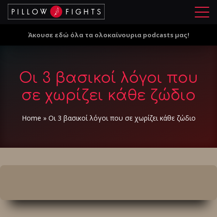
Μ
ε
Άκουσε εδώ όλα τα ολοκαίνουρια podcasts μας!
ν
ο
ύ
Οι 3 βασικοί λόγοι που
σε χωρίζει κάθε ζώδιο
Home
»
Οι 3 βασικοί λόγοι που σε χωρίζει κάθε ζώδιο