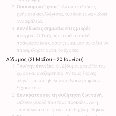
Οικονομικά “χάος”.
Αν σπαταλούσες
χρήματα ασυλλόγιστα, τον έκανες να νιώσει
ανασφάλεια.
Δεν έδωσες σημασία στις μικρές
στιγμές.
Ο Ταύρος εκτιμά τα απλά
πράγματα: ένα ωραίο γεύμα, μια αγκαλιά. Αν
παραμέλησες αυτά, το έχασες.
Δίδυμος (21 Μαΐου – 20 Ιουνίου)
Τον/την έπνιξες.
Οι Δίδυμοι χρειάζονται
χώρο και ανεξαρτησία. Αν τους έκανες
σκηνές επειδή ήθελαν να βγουν με φίλους,
ξέχασέ τους.
Δεν κρατούσες τη συζήτηση ζωντανή.
Θέλουν μυαλό που τους προκαλεί. Αν η
επικοινωνία σας ήταν επίπεδη, βαρέθηκαν.