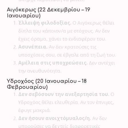
Αιγόκερως (22 Δεκεμβρίου – 19
Ιανουαρίου)
Έλλειψη φιλοδοξίας.
Ο Αιγόκερως θέλει
δίπλα του κάποιον/α με στόχους. Αν δεν
έχεις όραμα, χάνει το ενδιαφέρον του.
Ασυνέπεια.
Αν δεν κρατούσες τις
υποσχέσεις σου, σε έβγαλε από τη ζωή του.
Αμέλεια στις υποχρεώσεις.
Δεν αντέχει
την ανευθυνότητα.
Υδροχόος (20 Ιανουαρίου – 18
Φεβρουαρίου)
Δεν σεβόσουν την ανεξαρτησία του.
Ο
Υδροχόος θέλει ελευθερία. Αν τον έπνιγες,
έφυγε μακριά.
Δεν ήσουν ανοιχτόμυαλος/η.
Αν δεν
μπορούσες να δεχτείς διαφορετικές