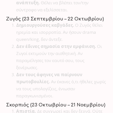
ανάπτυξη.
Θέλει να βλέπει τον/την
σύντροφο να εξελίσσεται.
Ζυγός (23 Σεπτεμβρίου – 22 Οκτωβρίου)
Δημιουργούσες καβγάδες.
Ο Ζυγός θέλει
ηρεμία και ισορροπία. Αν ήσουν drama
queen/king, δεν άντεξε.
Δεν έδινες σημασία στην εμφάνιση.
Οι
Ζυγοί εκτιμούν την αισθητική. Αν
παραμέλησες τον εαυτό σου, τους
ξενέρωσες.
Δεν τους άφηνες να παίρνουν
πρωτοβουλίες.
Αν έκανες ό,τι ήθελες χωρίς
να τους υπολογίζεις, ένιωσαν
παραγκωνισμένοι.
Σκορπιός (23 Οκτωβρίου – 21 Νοεμβρίου)
Απιστία.
Δε συγχωρεί και δεν ξεχνά. Ούτε