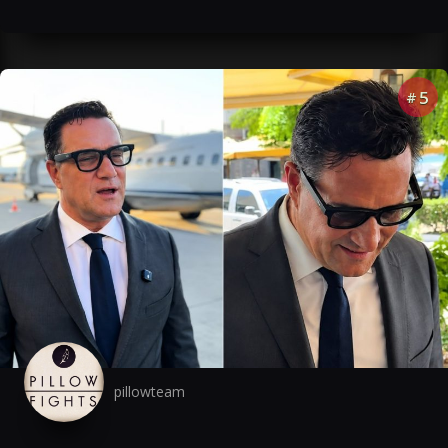
5
#
pillowteam