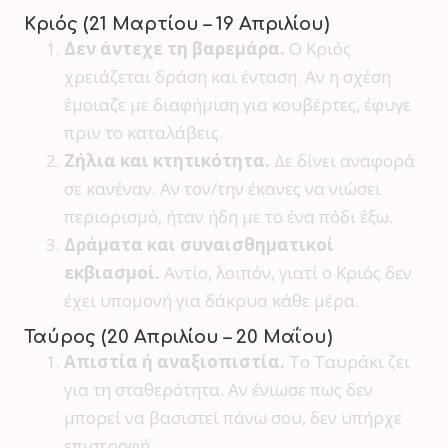
Κριός (21 Μαρτίου – 19 Απριλίου)
Δεν άντεχε τη βαρεμάρα.
Ο Κριός
χρειάζεται δράση και ένταση. Αν η σχέση
έμοιαζε με διαφήμιση για κουβέρτες, έφυγε
πριν το καταλάβεις.
Ζήλια και κτητικότητα.
Δε δίνει αναφορά
σε κανέναν. Αν τον/την έκανες να νιώσει
περιορισμό, ήταν ήδη με το ένα πόδι έξω.
Δράματα και συναισθηματικοί
εκβιασμοί.
Αντίο, λοιπόν, γιατί ο Κριός δεν
έχει υπομονή για δάκρυα κάθε μέρα.
Ταύρος (20 Απριλίου – 20 Μαΐου)
Απιστία ή αναξιοπιστία.
Το Ταυράκι ζει
για τη σταθερότητα. Αν ένιωσε πως δεν
μπορεί να βασιστεί πάνω σου, δεν υπήρχε
επιστροφή.