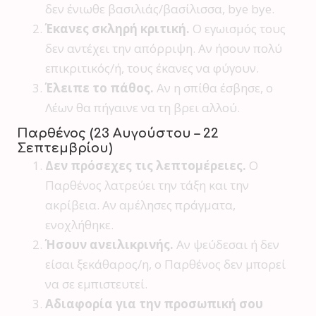
δεν ένιωθε βασιλιάς/βασίλισσα, bye bye.
Έκανες σκληρή κριτική.
Ο εγωισμός τους
δεν αντέχει την απόρριψη. Αν ήσουν πολύ
επικριτικός/ή, τους έκανες να φύγουν.
Έλειπε το πάθος.
Αν η σπίθα έσβησε, ο
Λέων θα πήγαινε να τη βρει αλλού.
Παρθένος (23 Αυγούστου – 22
Σεπτεμβρίου)
Δεν πρόσεχες τις λεπτομέρειες.
Ο
Παρθένος λατρεύει την τάξη και την
ακρίβεια. Αν αμέλησες πράγματα,
ενοχλήθηκε.
Ήσουν ανειλικρινής.
Αν ψεύδεσαι ή δεν
είσαι ξεκάθαρος/η, ο Παρθένος δεν μπορεί
να σε εμπιστευτεί.
Αδιαφορία για την προσωπική σου