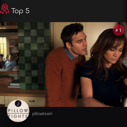
Top 5
1
#
pillowteam