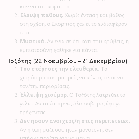
καν να το σκέφτεσαι.
Έλειψη πάθους.
Χωρίς ένταση και βάθος
στη σχέση, ο Σκορπιός χάνει το ενδιαφέρον
του.
Μυστικά.
Αν ένιωσε ότι κάτι του κρύβεις, η
εμπιστοσύνη χάθηκε για πάντα.
Τοξότης (22 Νοεμβρίου – 21 Δεκεμβρίου)
Του στέρησες την ελευθερία.
Το
χειρότερο που μπορείς να κάνεις είναι να
τον/την περιορίσεις.
Έλλειψη χιούμορ.
Ο Τοξότης λατρεύει το
γέλιο. Αν τα έπαιρνες όλα σοβαρά, έφυγε
τρέχοντας.
Δεν ήσουν ανοιχτός/ή στις περιπέτειες.
Αν η ζωή μαζί σου ήταν μονότονη, δεν
υπήρχε περίπτωση να μείνει.