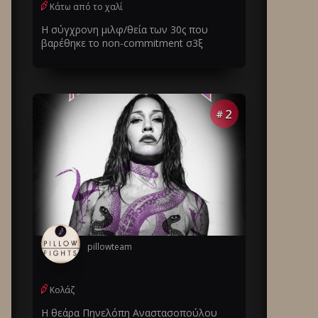
Κάτω από το χαλί
Η σύγχρονη μιλφ/θεία των 30ς που
βαρέθηκε το non-commitment σ3ξ
2
#
pillowteam
Κολάζ
Η θεάρα Πηνελόπη Αναστασοπούλου