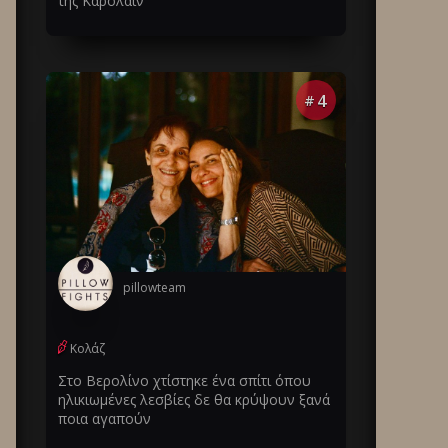
της Καρολάιν
4
#
pillowteam
Κολάζ
Στο Βερολίνο χτίστηκε ένα σπίτι όπου
ηλικιωμένες λεσβίες δε θα κρύψουν ξανά
ποια αγαπούν