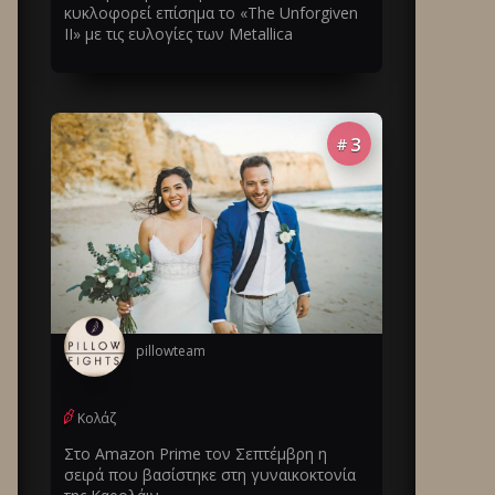
κυκλοφορεί επίσημα το «The Unforgiven
II» με τις ευλογίες των Metallica
3
#
pillowteam
Κολάζ
Στο Amazon Prime τον Σεπτέμβρη η
σειρά που βασίστηκε στη γυναικοκτονία