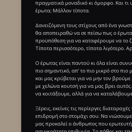
πραγματικά μοναδικό κι όμορφο. Και τι 
έρωτα; Μάλλον τίποτα.
Δανειζόμενη τους στίχους από ένα γνωστό
θα αποπειραθώ να σε πείσω πως ο έρωτας
προϋπόθεση για να καταφέρουμε να το ζ
Τίποτα περισσότερο, τίποτα λιγότερο. Αρ
Ο έρωτας είναι παντού κι όλα είναι συν
πιο σημαντικό, απ’ το πιο μικρό στο πιο
και μας κρύβεται για να μην τον βρούμ
με χελώνα κουτσή για να μας βρει αυτός.
να κοιτάξουμε, αλλά για να καταλάβουμ
Ξέρεις, εκείνες τις περίεργες διαταραχ
επιδρομή στο στομάχι σου. Να νιώσουμε 
μας προκαλεί ο άνθρωπος που ερωτευτήκ
ασυγκράτητη επιθυμία. Το πάθος και τη