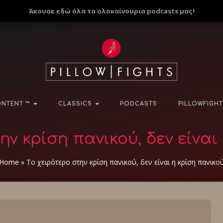
Άκουσε εδώ όλα τα ολοκαίνουρια podcasts μας!
NTENT ™
CLASSICS
PODCASTS
PILLOWFIGHT
ην κρίση πανικού, δεν είναι
Home
»
Το χειρότερο στην κρίση πανικού, δεν είναι η κρίση πανικο