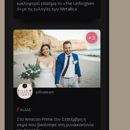
κυκλοφορεί επίσημα το «The Unforgiven
II» με τις ευλογίες των Metallica
3
#
pillowteam
Κολάζ
Στο Amazon Prime τον Σεπτέμβρη η
σειρά που βασίστηκε στη γυναικοκτονία