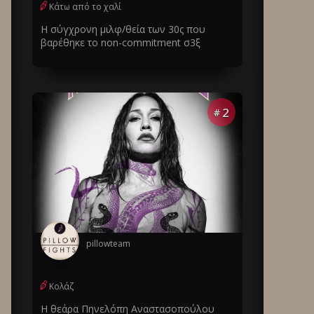
Κάτω από το χαλί
Η σύγχρονη μιλφ/θεία των 30ς που
βαρέθηκε το non-commitment σ3ξ
2
#
pillowteam
Κολάζ
Η θεάρα Πηνελόπη Αναστασοπούλου