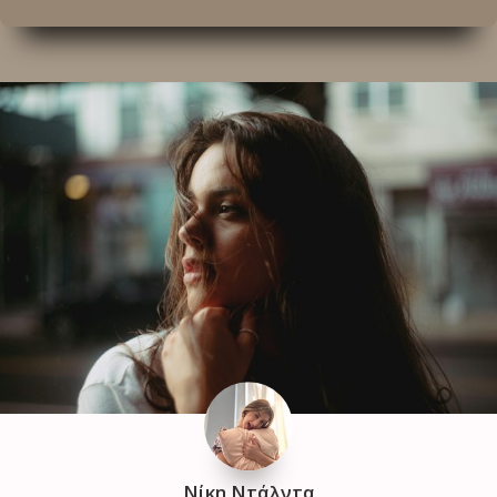
Νίκη Ντάλντα