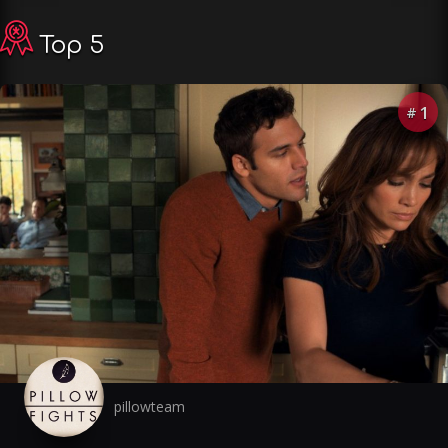
Top 5
1
#
pillowteam