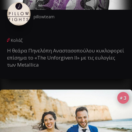
pillowteam
Κολάζ
Η θεάρα Πηνελόπη Αναστασοπούλου κυκλοφορεί
επίσημα το «The Unforgiven II» με τις ευλογίες
των Metallica
3
#