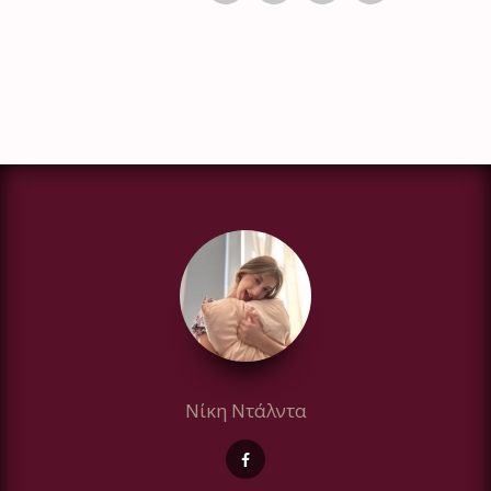
Νίκη Ντάλντα