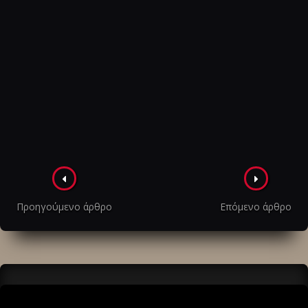
Πλοήγηση
στα
Προηγούμενο άρθρο
Επόμενο άρθρο
άρθρα