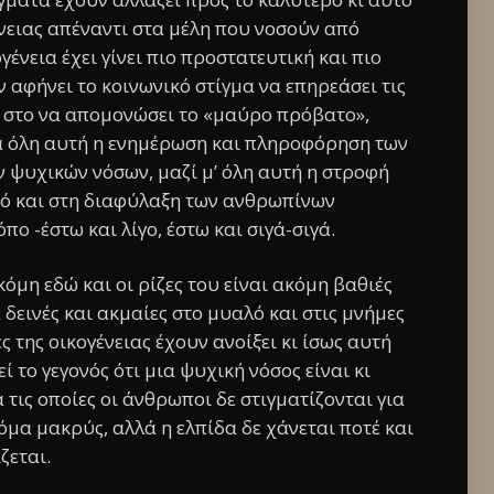
ένειας απέναντι στα μέλη που νοσούν από
γένεια έχει γίνει πιο προστατευτική και πιο
 αφήνει το κοινωνικό στίγμα να επηρεάσει τις
ει στο να απομονώσει το «μαύρο πρόβατο»,
κά όλη αυτή η ενημέρωση και πληροφόρηση των
 ψυχικών νόσων, μαζί μ’ όλη αυτή η στροφή
ό και στη διαφύλαξη των ανθρωπίνων
πο -έστω και λίγο, έστω και σιγά-σιγά.
κόμη εδώ και οι ρίζες του είναι ακόμη βαθιές
 δεινές και ακμαίες στο μυαλό και στις μνήμες
 της οικογένειας έχουν ανοίξει κι ίσως αυτή
ί το γεγονός ότι μια ψυχική νόσος είναι κι
 τις οποίες οι άνθρωποι δε στιγματίζονται για
κόμα μακρύς, αλλά η ελπίδα δε χάνεται ποτέ και
ζεται.