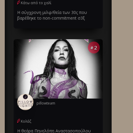
Κάτω από το χαλί
Η σύγχρονη μιλφ/θεία των 30ς που
βαρέθηκε το non-commitment σ3ξ
2
#
pillowteam
Κολάζ
Η θεάρα Πηνελόπη Αναστασοπούλου