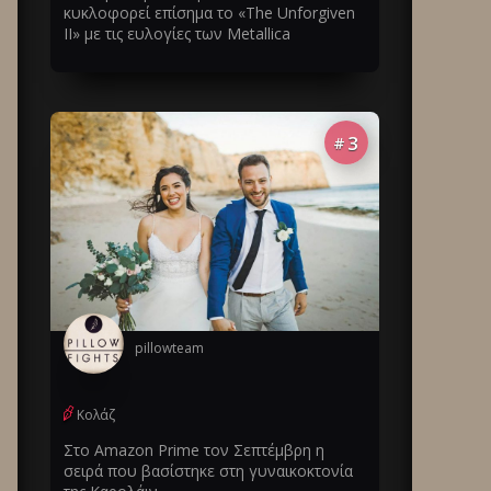
κυκλοφορεί επίσημα το «The Unforgiven
II» με τις ευλογίες των Metallica
3
#
pillowteam
Κολάζ
Στο Amazon Prime τον Σεπτέμβρη η
σειρά που βασίστηκε στη γυναικοκτονία