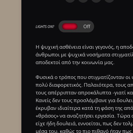
LIGHTS ON?
Η ψυχική ασθένεια είναι γεγονός, η αποδο
άνθρωποι με ψυχικά νοσήματα στιγματίζ
αποδεκτοί από την κοινωνία μας.
Φυσικά ο τρόπος που στιγματίζονταν οι 
πολύ διαφορετικός. Παλαιότερα, τους α
τους απέρριπταν απροκάλυπτα -γιατί καν
Κανείς δεν τους προσλάμβανε για δουλειά
έκρυβαν ιδιαίτερα κατά τη φάση της από
«θράσος» να αναζητήσει εργασία. Τώρα 
είχε ήδη δουλειά, εννοείται, πως δεν το
μέσα του, καθώς το πιο πιθανό ήταν πως θ