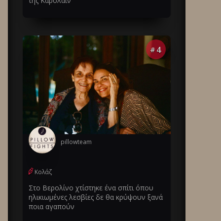
της Καρολάιν
4
#
pillowteam
Κολάζ
Στο Βερολίνο χτίστηκε ένα σπίτι όπου
ηλικιωμένες λεσβίες δε θα κρύψουν ξανά
ποια αγαπούν