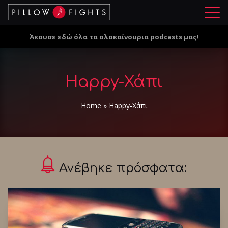
Μ
ε
Άκουσε εδώ όλα τα ολοκαίνουρια podcasts μας!
ν
ο
ύ
Happy-Χάπι
Home
»
Happy-Χάπι
Ανέβηκε πρόσφατα: