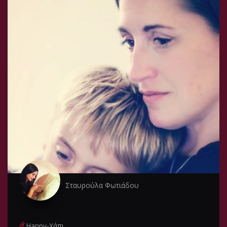
Σταυρούλα Φωτιάδου
Happy-Χάπι