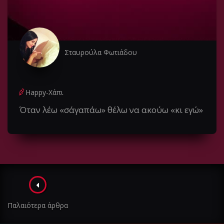
Σταυρούλα Φωτιάδου
Happy-Χάπι
Όταν λέω «σ΄αγαπάω» θέλω να ακούω «κι εγώ»
Πλοήγηση
στα
Παλαιότερα άρθρα