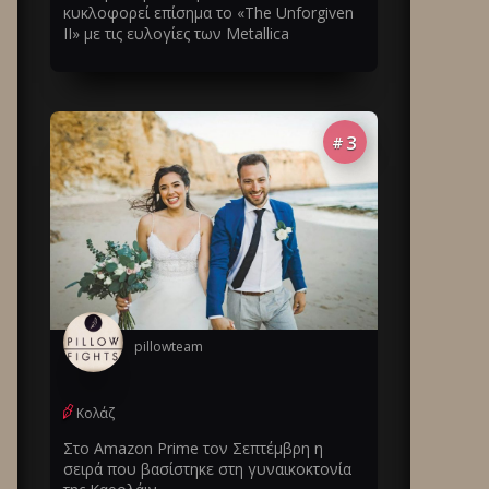
κυκλοφορεί επίσημα το «The Unforgiven
II» με τις ευλογίες των Metallica
3
#
pillowteam
Κολάζ
Στο Amazon Prime τον Σεπτέμβρη η
σειρά που βασίστηκε στη γυναικοκτονία