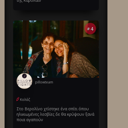
της Καρολάιν
4
#
pillowteam
Κολάζ
Στο Βερολίνο χτίστηκε ένα σπίτι όπου
ηλικιωμένες λεσβίες δε θα κρύψουν ξανά
ποια αγαπούν