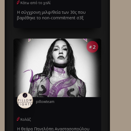
Κάτω από το χαλί
Η σύγχρονη μιλφ/θεία των 30ς που
βαρέθηκε το non-commitment σ3ξ
2
#
pillowteam
Κολάζ
Η θεάρα Πηνελόπη Αναστασοπούλου