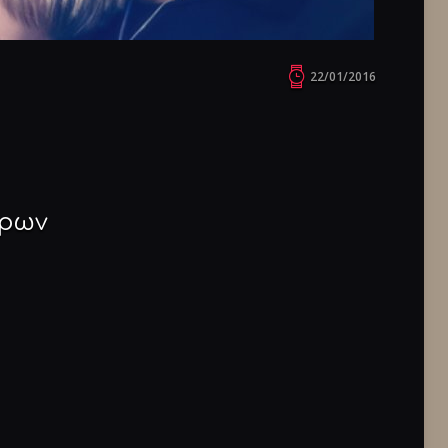
22/01/2016
έρων