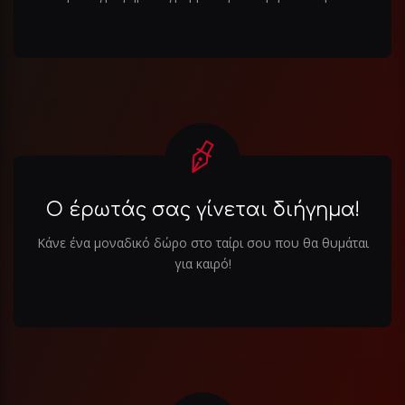
Ο έρωτάς σας γίνεται διήγημα!
Κάνε ένα μοναδικό δώρο στο ταίρι σου που θα θυμάται
για καιρό!