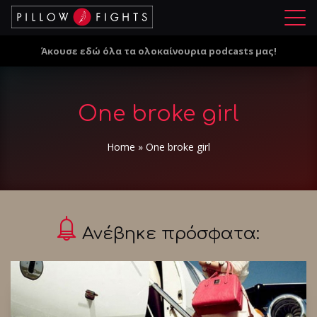
Μ
ε
Άκουσε εδώ όλα τα ολοκαίνουρια podcasts μας!
ν
ο
ύ
One broke girl
Home
»
One broke girl
Ανέβηκε πρόσφατα: