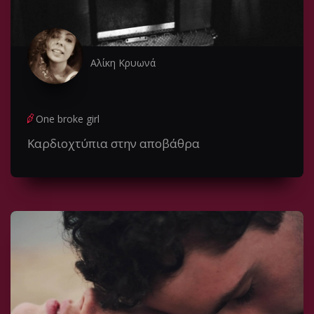
Αλίκη Κρυωνά
One broke girl
Καρδιοχτύπια στην αποβάθρα