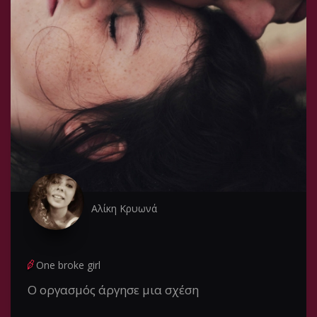
Αλίκη Κρυωνά
One broke girl
Ο οργασμός άργησε μια σχέση