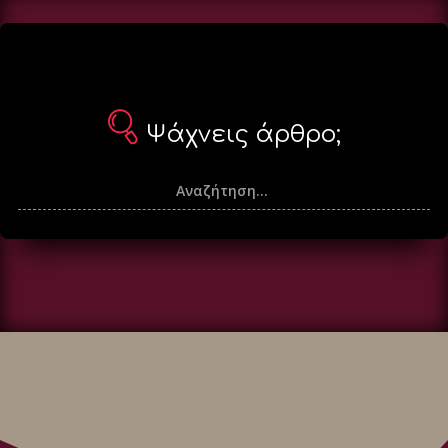
Ψάχνεις άρθρο;