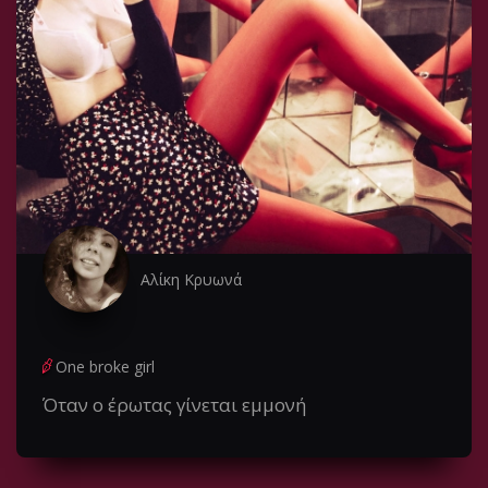
Αλίκη Κρυωνά
One broke girl
Όταν ο έρωτας γίνεται εμμονή