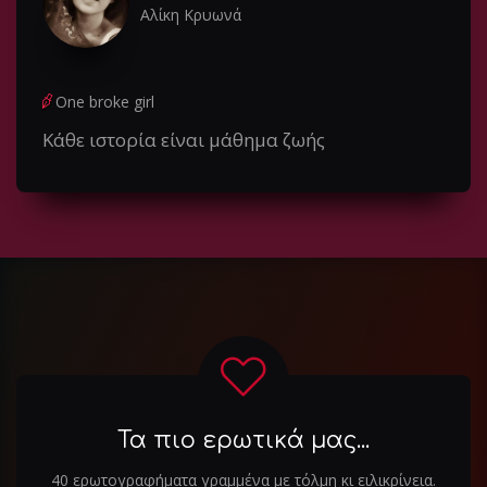
Αλίκη Κρυωνά
One broke girl
Κάθε ιστορία είναι μάθημα ζωής
Τα πιο ερωτικά μας...
40 ερωτογραφήματα γραμμένα με τόλμη κι ειλικρίνεια.