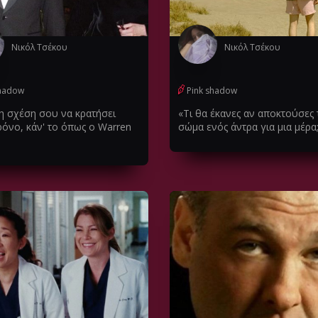
Νικόλ Τσέκου
Νικόλ Τσέκου
shadow
Pink shadow
 η σχέση σου να κρατήσει
«Τι θα έκανες αν αποκτούσες 
ρόνο, κάν' το όπως ο Warren
σώμα ενός άντρα για μια μέρα