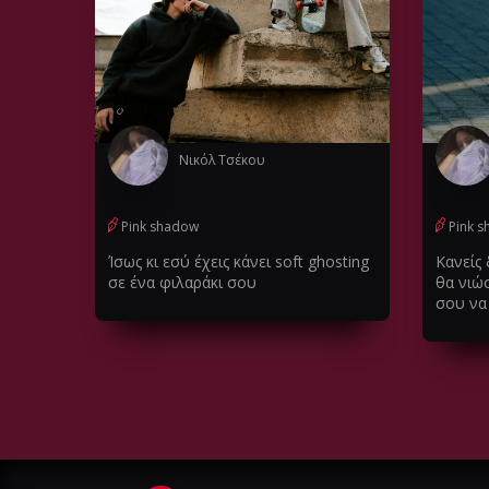
Νικόλ Τσέκου
Pink shadow
Pink 
Ίσως κι εσύ έχεις κάνει soft ghosting
Kανείς 
σε ένα φιλαράκι σου
θα νιώσ
σου να