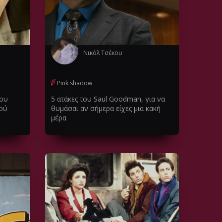
Νικόλ Τσέκου
Pink shadow
που
5 ατάκες του Saul Goodman, για να
κού
θυμάσαι αν σήμερα είχες μια κακή
μέρα