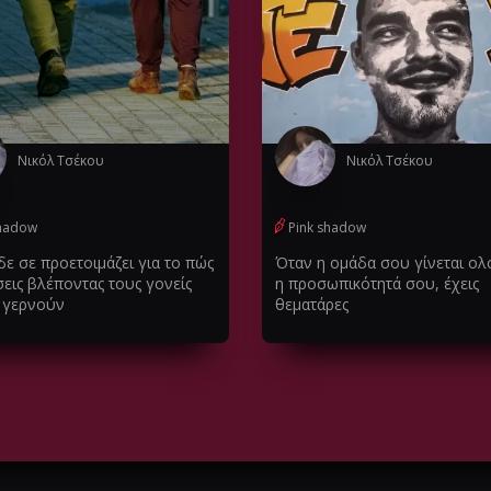
Νικόλ Τσέκου
Νικόλ Τσέκου
shadow
Pink shadow
δε σε προετοιμάζει για το πώς
Όταν η ομάδα σου γίνεται ο
εις βλέποντας τους γονείς
η προσωπικότητά σου, έχεις
 γερνούν
θεματάρες