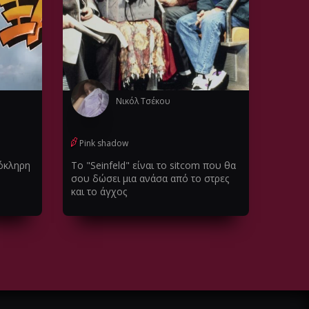
Νικόλ Τσέκου
Pink shadow
λόκληρη
Το "Seinfeld" είναι το sitcom που θα
σου δώσει μια ανάσα από το στρες
και το άγχος