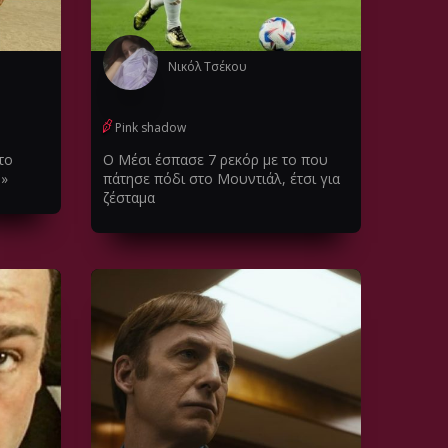
Νικόλ Τσέκου
Pink shadow
το
Ο Μέσι έσπασε 7 ρεκόρ με το που
;»
πάτησε πόδι στο Μουντιάλ, έτσι για
ζέσταμα