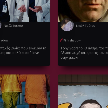
Νικόλ Τσέκου
Νικόλ Τσέκου
shadow
Pink shadow
πτικές φιλίες που έκλεψαν τη
Tony Sοprano: Ο άνθρωπος 
μας πιο πολύ κι από love
έδωσε ψυχή και κρίσεις πανι
στην μαφiα