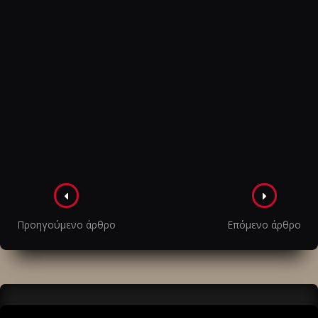
Πλοήγηση
στα
Προηγούμενο άρθρο
Επόμενο άρθρο
άρθρα