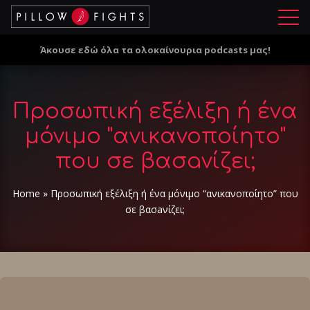
Μ
ε
Άκουσε εδώ όλα τα ολοκαίνουρια podcasts μας!
ν
ο
ύ
Προσωπική εξέλιξη ή ένα
μόνιμο "ανικανοποίητο"
που σε βασaνίζει;
Home
»
Προσωπική εξέλιξη ή ένα μόνιμο “ανικανοποίητο” που
σε βασaνίζει;