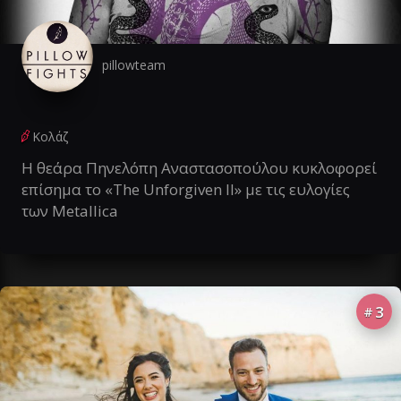
pillowteam
Κολάζ
Η θεάρα Πηνελόπη Αναστασοπούλου κυκλοφορεί
επίσημα το «The Unforgiven II» με τις ευλογίες
των Metallica
3
#