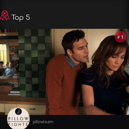
Top 5
1
#
pillowteam