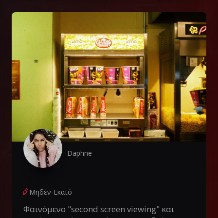
Daphne
Μηδέν-Εκατό
Φαινόμενο "second screen viewing" και