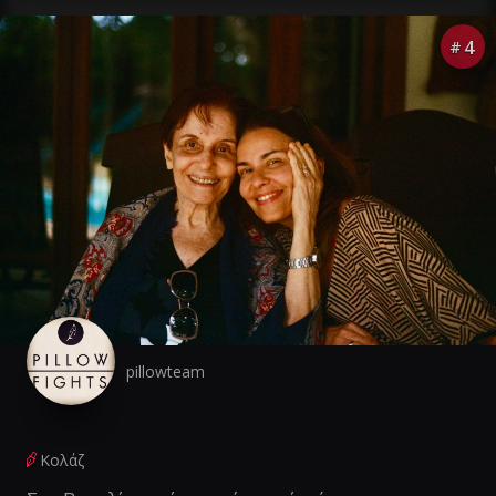
4
#
pillowteam
Κολάζ