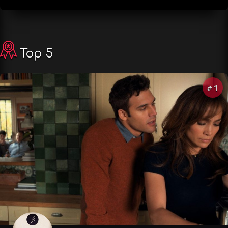
Top 5
1
#