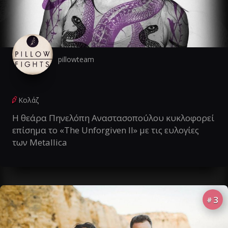
pillowteam
Κολάζ
Η θεάρα Πηνελόπη Αναστασοπούλου κυκλοφορεί
επίσημα το «The Unforgiven II» με τις ευλογίες
των Metallica
3
#