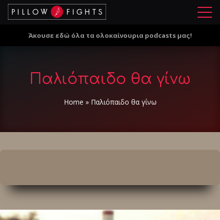
Μ
ε
Άκουσε εδώ όλα τα ολοκαίνουρια podcasts μας!
ν
ο
ύ
Παλιόπαιδο θα γίνω
Home
»
Παλιόπαιδο θα γίνω