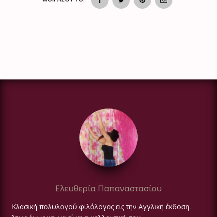
Ελευθερία Παπαναστασίου
Κλασική πολυλογού φιλόλογος εις την Αγγλική έκδοση.