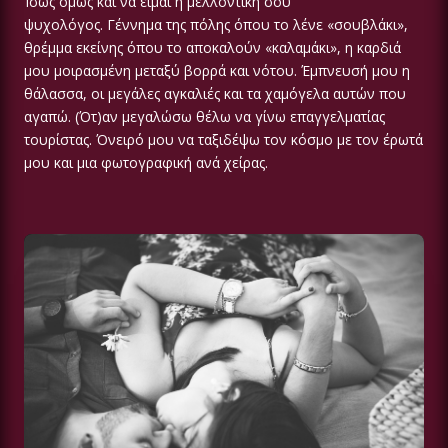
Ίσως όμως και να είμαι η μελλοντική σου
ψυχολόγος. Γέννημα της πόλης όπου το λένε «σουβλάκι»,
θρέμμα εκείνης όπου το αποκαλούν «καλαμάκι», η καρδιά
μου μοιρασμένη μεταξύ βορρά και νότου. Έμπνευσή μου η
θάλασσα, οι μεγάλες αγκαλιές και τα χαμόγελα αυτών που
αγαπώ. (Ότ)αν μεγαλώσω θέλω να γίνω επαγγελματίας
τουρίστας. Όνειρό μου να ταξιδέψω τον κόσμο με τον έρωτά
μου και μια φωτογραφική ανά χείρας.