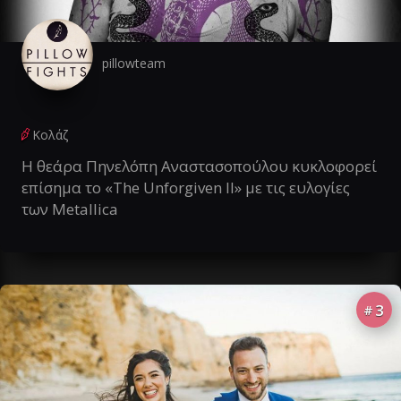
pillowteam
Κολάζ
Η θεάρα Πηνελόπη Αναστασοπούλου κυκλοφορεί
επίσημα το «The Unforgiven II» με τις ευλογίες
των Metallica
3
#