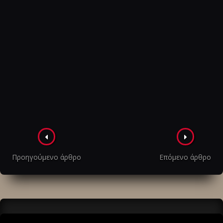
Πλοήγηση
στα
Προηγούμενο άρθρο
Επόμενο άρθρο
άρθρα