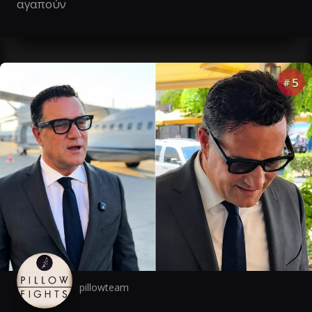
αγαπούν
5
#
pillowteam