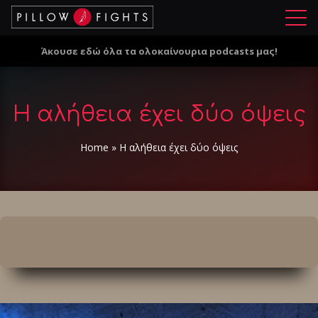
Μ
ε
Άκουσε εδώ όλα τα ολοκαίνουρια podcasts μας!
ν
ο
ύ
Η αλήθεια έχει δύο όψεις
Home
»
Η αλήθεια έχει δύο όψεις