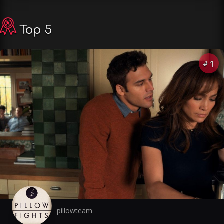
Top 5
1
#
pillowteam