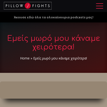
Μ
ε
Άκουσε εδώ όλα τα ολοκαίνουρια podcasts μας!
ν
ο
ύ
Εμείς μωρό μου κάναμε
χειρότερα!
Home
»
Εμείς μωρό μου κάναμε χειρότερα!