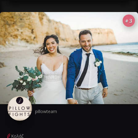
3
#
pillowteam
Κολάζ