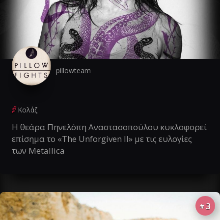
pillowteam
Κολάζ
Η θεάρα Πηνελόπη Αναστασοπούλου κυκλοφορεί
επίσημα το «The Unforgiven II» με τις ευλογίες
των Metallica
3
#