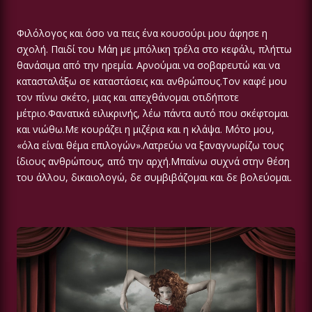
Φιλόλογος και όσο να πεις ένα κουσούρι μου άφησε η
σχολή. Παιδί του Μάη με μπόλικη τρέλα στο κεφάλι, πλήττω
θανάσιμα από την ηρεμία. Αρνούμαι να σοβαρευτώ και να
κατασταλάξω σε καταστάσεις και ανθρώπους.Τον καφέ μου
τον πίνω σκέτο, μιας και απεχθάνομαι οτιδήποτε
μέτριο.Φανατικά ειλικρινής, λέω πάντα αυτό που σκέφτομαι
και νιώθω.Με κουράζει η μιζέρια και η κλάψα. Μότο μου,
«όλα είναι θέμα επιλογών».Λατρεύω να ξαναγνωρίζω τους
ίδιους ανθρώπους, από την αρχή.Μπαίνω συχνά στην θέση
του άλλου, δικαιολογώ, δε συμβιβάζομαι και δε βολεύομαι.