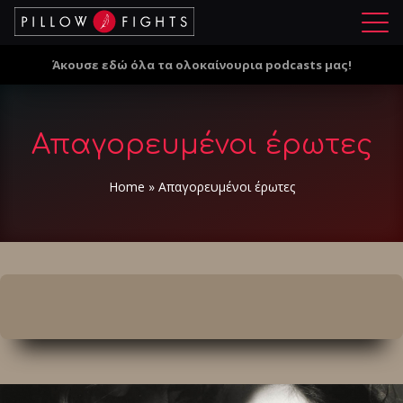
Μ
ε
Άκουσε εδώ όλα τα ολοκαίνουρια podcasts μας!
ν
ο
ύ
Απαγορευμένοι έρωτες
Home
»
Απαγορευμένοι έρωτες