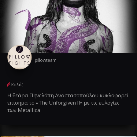
pillowteam
Κολάζ
Η θεάρα Πηνελόπη Αναστασοπούλου κυκλοφορεί
επίσημα το «The Unforgiven II» με τις ευλογίες
των Metallica