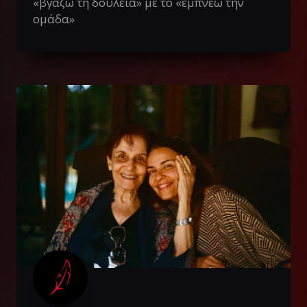
«βγάζω τη δουλειά» με το «εμπνέω την
ομάδα»