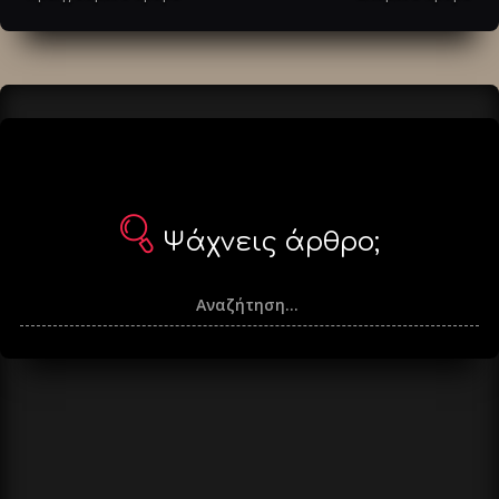
άρθρα
Ψάχνεις άρθρο;