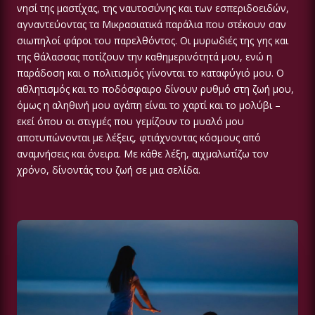
νησί της μαστίχας, της ναυτοσύνης και των εσπεριδοειδών,
αγναντεύοντας τα Μικρασιατικά παράλια που στέκουν σαν
σιωπηλοί φάροι του παρελθόντος. Οι μυρωδιές της γης και
της θάλασσας ποτίζουν την καθημερινότητά μου, ενώ η
παράδοση και ο πολιτισμός γίνονται το καταφύγιό μου. Ο
αθλητισμός και το ποδόσφαιρο δίνουν ρυθμό στη ζωή μου,
όμως η αληθινή μου αγάπη είναι το χαρτί και το μολύβι –
εκεί όπου οι στιγμές που γεμίζουν το μυαλό μου
αποτυπώνονται με λέξεις, φτιάχνοντας κόσμους από
αναμνήσεις και όνειρα. Με κάθε λέξη, αιχμαλωτίζω τον
χρόνο, δίνοντάς του ζωή σε μια σελίδα.