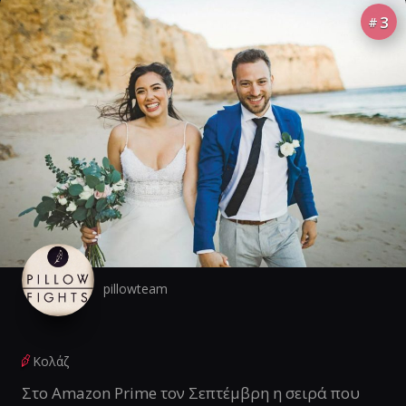
3
#
pillowteam
Κολάζ
Στο Amazon Prime τον Σεπτέμβρη η σειρά που