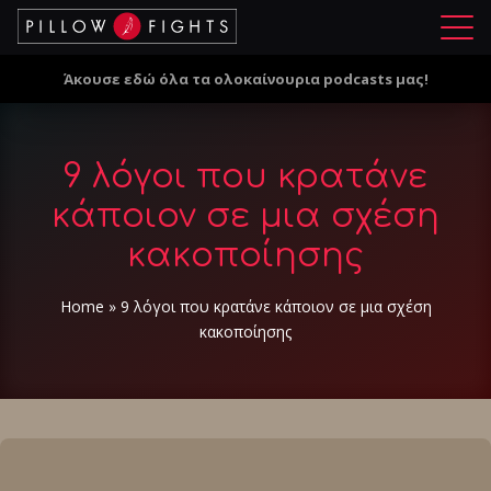
Μ
ε
Άκουσε εδώ όλα τα ολοκαίνουρια podcasts μας!
ν
ο
ύ
9 λόγοι που κρατάνε
κάποιον σε μια σχέση
κακoπoίησης
Home
»
9 λόγοι που κρατάνε κάποιον σε μια σχέση
κακoπoίησης