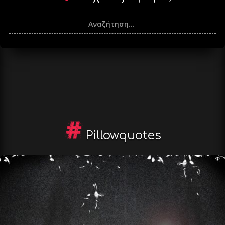
Pillowquotes