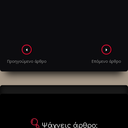
Πλοήγηση
στα
Προηγούμενο άρθρο
Επόμενο άρθρο
άρθρα
Ψάχνεις άρθρο;