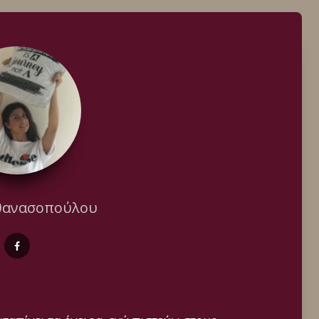
θανασοπούλου