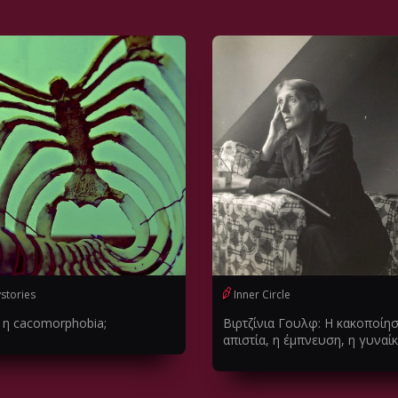
stories
Inner Circle
ι η cacomorphobia;
Βιρτζίνια Γουλφ: Η κακοποίησ
απιστία, η έμπνευση, η γυναί