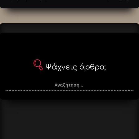
άρθρα
Ψάχνεις άρθρο;