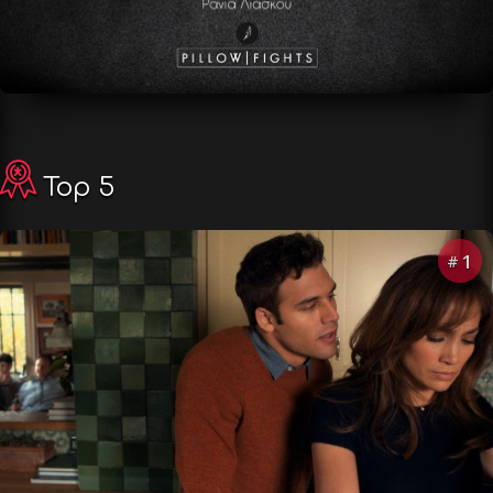
Top 5
1
#