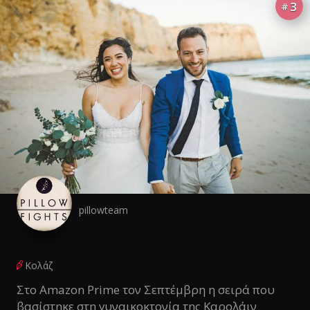
3
#
pillowteam
Κολάζ
Στο Amazon Prime τον Σεπτέμβρη η σειρά που
βασίστηκε στη γυναικοκτονία της Καρολάιν