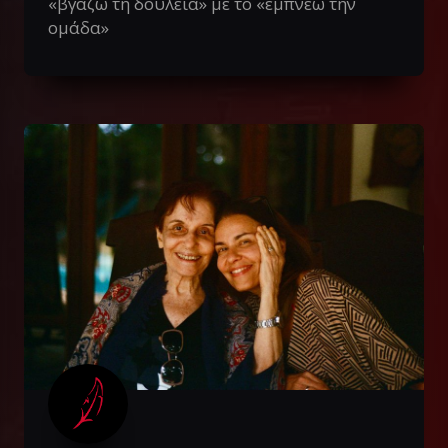
«βγάζω τη δουλειά» με το «εμπνέω την
ομάδα»