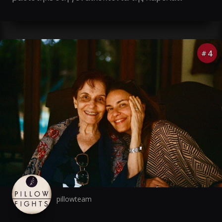
4
#
pillowteam