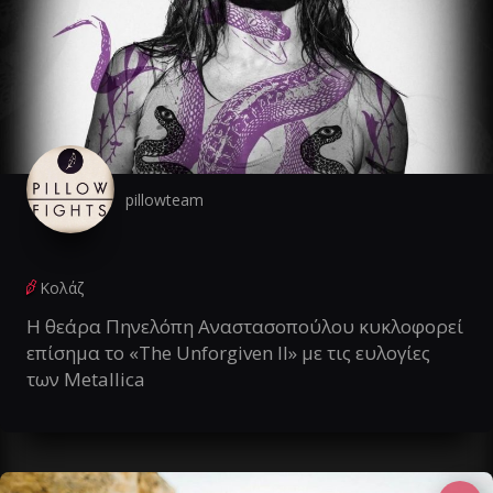
pillowteam
Κολάζ
Η θεάρα Πηνελόπη Αναστασοπούλου κυκλοφορεί
επίσημα το «The Unforgiven II» με τις ευλογίες
των Metallica