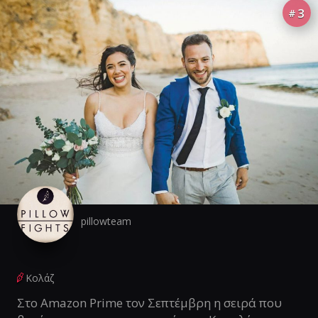
3
#
pillowteam
Κολάζ
Στο Amazon Prime τον Σεπτέμβρη η σειρά που