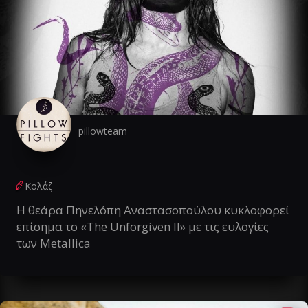
pillowteam
Κολάζ
Η θεάρα Πηνελόπη Αναστασοπούλου κυκλοφορεί
επίσημα το «The Unforgiven II» με τις ευλογίες
των Metallica