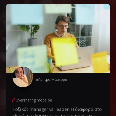
Δήμητρα Μάστορα
Oversharing mode on
Τοξικός manager vs. leader: Η διαφορά στο
«βγάζω τη δουλειά» με το «εμπνέω την