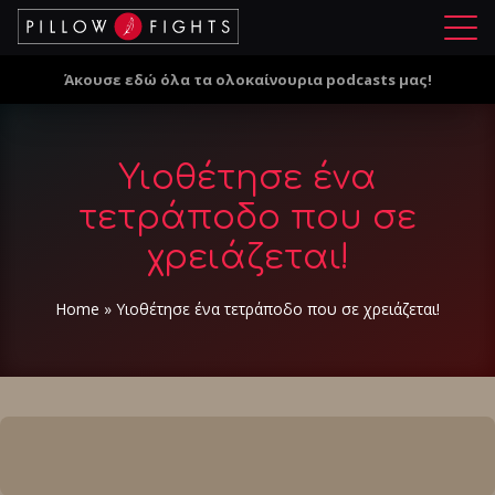
Μ
ε
Άκουσε εδώ όλα τα ολοκαίνουρια podcasts μας!
ν
ο
ύ
Υιοθέτησε ένα
τετράποδο που σε
χρειάζεται!
Home
»
Υιοθέτησε ένα τετράποδο που σε χρειάζεται!