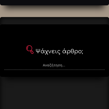
άρθρα
Ψάχνεις άρθρο;