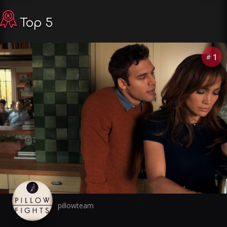
Top 5
1
#
pillowteam