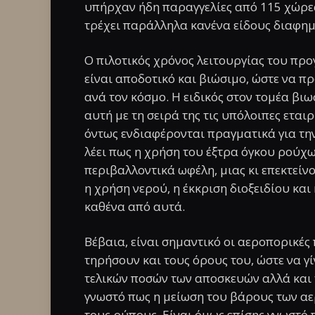
υπήρχαν ήδη παραγγελίες από 115 χώρες
τρέχει παράλληλα κανένα είδους διαφημ
Ο πιλοτικός χρόνος λειτουργίας του προ
είναι αποδοτικό και βιώσιμο, ώστε να π
ανά τον κόσμο. Η ειδικός στον τομέα βιω
αυτή με τη σειρά της τις υπόλοιπες ετα
όντως ενδιαφέρονται πραγματικά για τη
λέει πως η χρήση του έξτρα όγκου ρούχ
περιβαλλοντικά ωφέλη, μιας κι επεκτείν
η χρήση νερού, η έκκριση διοξειδίου κα
καθένα από αυτά.
Βέβαια, είναι σημαντικό οι αεροπορικέ
τηρήσουν και τους όρους του, ώστε να γ
τελικών ποσών των αποσκευών αλλά και
γνωστό πως η μείωση του βάρους των αε
τους ρύπους. Είναι όμως επίσης γνωστό