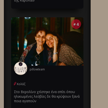
της Καρολάιν
4
#
pillowteam
Κολάζ
Στο Βερολίνο χτίστηκε ένα σπίτι όπου
ηλικιωμένες λεσβίες δε θα κρύψουν ξανά
ποια αγαπούν