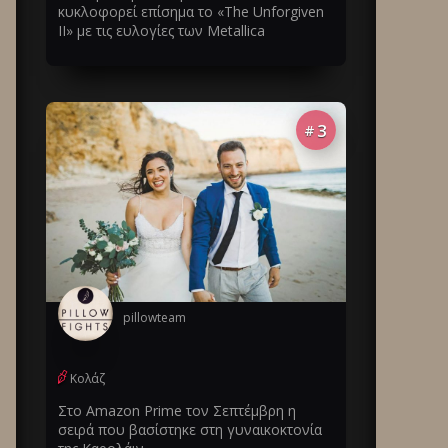
κυκλοφορεί επίσημα το «The Unforgiven
II» με τις ευλογίες των Metallica
3
#
pillowteam
Κολάζ
Στο Amazon Prime τον Σεπτέμβρη η
σειρά που βασίστηκε στη γυναικοκτονία