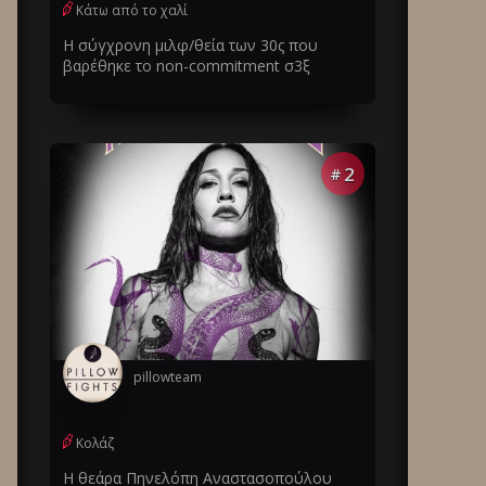
Κάτω από το χαλί
Η σύγχρονη μιλφ/θεία των 30ς που
βαρέθηκε το non-commitment σ3ξ
2
#
pillowteam
Κολάζ
Η θεάρα Πηνελόπη Αναστασοπούλου