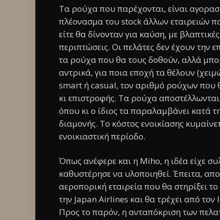
Τα ρούχα που παρέχονται, είναι αγορασ
πλέονασμα του stock άλλων εταιρειών πο
είτε θα δίνονταν για καύση, με βλαπτικές
περιπτώσεις. Οι πελάτες δεν έχουν την 
τα ρούχα που θα τους δοθούν, αλλά μπορ
αντρικά, για ποια εποχή τα θέλουν (χειμών
smart ή casual, τον αριθμό ρούχων που
κι επιστροφής. Τα ρούχα αποστέλλωνται 
όπου κι ο ίδιος τα παραλαμβάνει κατά τη
διαμονής. Το κόστος ενοικίασης κυμαίνετ
ενοικιαστική περίοδο.
Όπως ανέφερε και η Miho, η ιδέα είχε σ
καθυστέρησε να υλοποιηθεί. Έπειτα, απο
αεροπορική εταιρεία που θα στηρίξει το
την Japan Airlines και θα τρέχει από τον
Προς το παρόν, η ανταπόκριση των πελατ