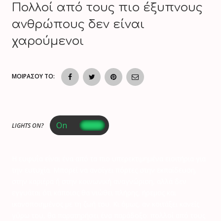
Πολλοί από τους πιο έξυπνους
ανθρώπους δεν είναι
χαρούμενοι
ΜΟΙΡΑΣΟΥ ΤΟ:
LIGHTS ON?
Η ευφυΐα είναι ένα από τα πιο υπερεκτιμημένα εισιτήρια για
την ευτυχία. Μπορεί να ανοίγει πόρτες στην εκπαίδευση,
στην καριέρα ή στην κοινωνική αναγνώριση, αλλά δεν
εγγυάται ότι κάποιος θα νιώθει πλήρης, ήρεμος και
ικανοποιημένος με τη ζωή του. Κι όμως, αν κοιτάξει κανείς
γύρω του, θα παρατηρήσει ένα παράδοξο: πολλοί από τους