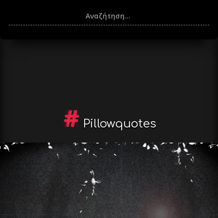
Pillowquotes