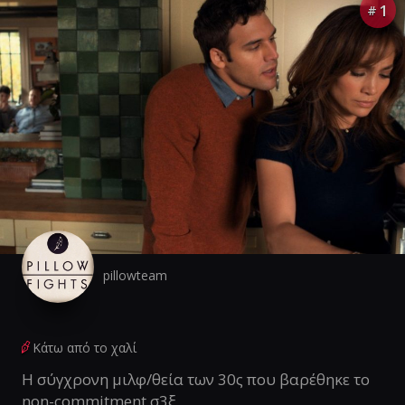
1
#
pillowteam
Κάτω από το χαλί
Η σύγχρονη μιλφ/θεία των 30ς που βαρέθηκε το
non-commitment σ3ξ