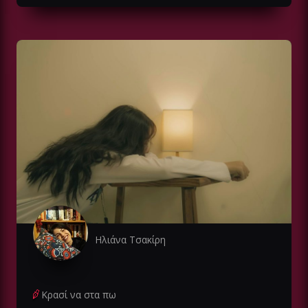
Ηλιάνα Τσακίρη
Κρασί να στα πω