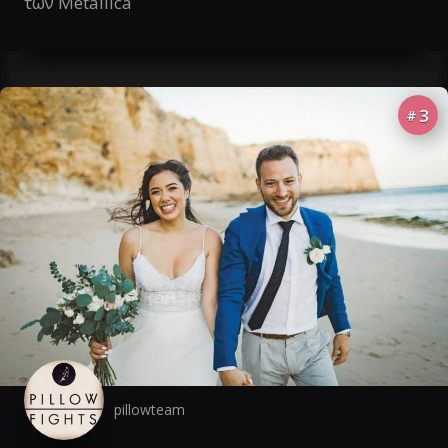
των Metallica
3
#
pillowteam