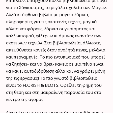
Επιπλέον, υπάρχουν πολλά βιβλιοπωλεία με έργα
για το Χόγκουαρτς, το μεγάλο σχολείο των Μάγων.
Αλλά κι άφθονα βιβλία με μαγικά ξόρκια,
πληροφορίες για τις σκοτεινές τέχνες, μαγικά
κόλπα και φάρσες, ξόρκια συγυρίσματος και
καλλωπισμού, φίλτρων κι άμυνας εναντίον των
σκοτεινών τεχνών. Στα βιβλιοπωλεία, άλλωστε,
απευθύνεται κανείς όταν αναζητά πένες, μελάνια
και περγαμηνές. Το πιο εντυπωσιακό που μπορεί
να ζητήσει- και να βρει- κανείς σε μια πένα είναι
να κάνει αυτοδιόρθωση αλλά και να γράφει μόνη
της τις εργασίες! Το πιο γνωστό βιβλιοπωλείο
είναι το FLORISH & BLOTS. Οφείλει τη φήμη του
στη θέση και στη μακραίωνη παρουσία του στο
κέντρο της αγοράς.
Λίγα μέτρα πιο πέρα, συναντάμε το ραβδοποιείο