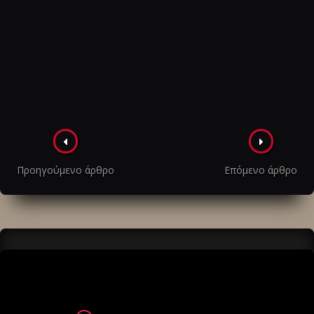
Πλοήγηση
στα
Προηγούμενο άρθρο
Επόμενο άρθρο
άρθρα