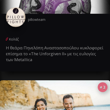
pillowteam
Κολάζ
Η θεάρα Πηνελόπη Αναστασοπούλου κυκλοφορεί
επίσημα το «The Unforgiven II» με τις ευλογίες
των Metallica
3
#