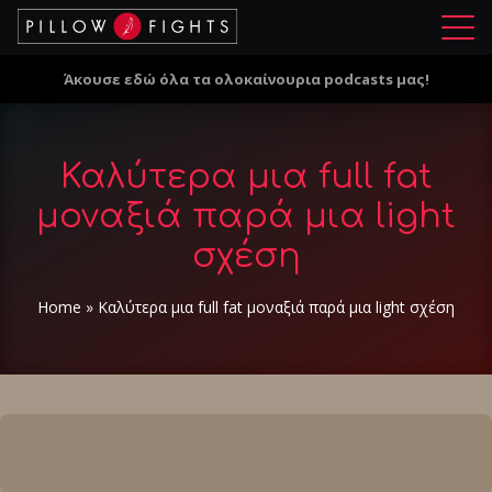
Μ
ε
Άκουσε εδώ όλα τα ολοκαίνουρια podcasts μας!
ν
ο
ύ
Καλύτερα μια full fat
μοναξιά παρά μια light
σχέση
Home
»
Καλύτερα μια full fat μοναξιά παρά μια light σχέση