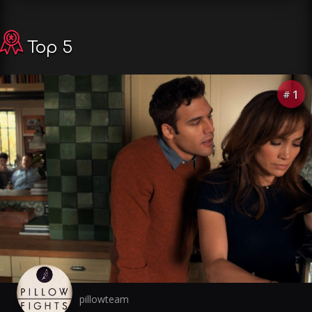
Top 5
1
#
pillowteam