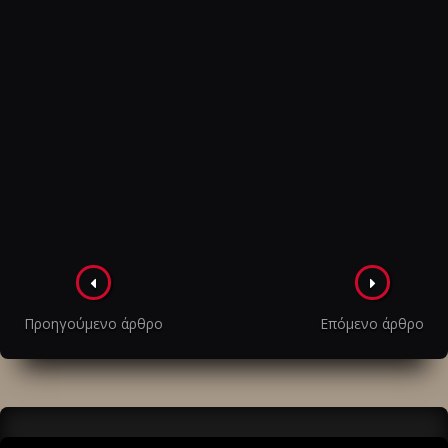
Πλοήγηση
στα
Προηγούμενο άρθρο
Επόμενο άρθρο
άρθρα