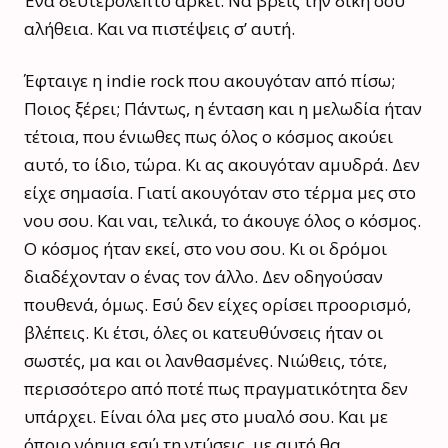
Ένα δευτερόλεπτο αρκεί. Να βρεις την δική σου
αλήθεια. Και να πιστέψεις σ’ αυτή.
Έφταιγε η indie rock που ακουγόταν από πίσω;
Ποιος ξέρει; Πάντως, η ένταση και η μελωδία ήταν
τέτοια, που ένιωθες πως όλος ο κόσμος ακούει
αυτό, το ίδιο, τώρα. Κι ας ακουγόταν αμυδρά. Δεν
είχε σημασία. Γιατί ακουγόταν στο τέρμα μες στο
νου σου. Και ναι, τελικά, το άκουγε όλος ο κόσμος.
Ο κόσμος ήταν εκεί, στο νου σου. Κι οι δρόμοι
διαδέχονταν ο ένας τον άλλο. Δεν οδηγούσαν
πουθενά, όμως. Εσύ δεν είχες ορίσει προορισμό,
βλέπεις. Κι έτσι, όλες οι κατευθύνσεις ήταν οι
σωστές, μα και οι λανθασμένες. Νιώθεις, τότε,
περισσότερο από ποτέ πως πραγματικότητα δεν
υπάρχει. Είναι όλα μες στο μυαλό σου. Και με
όποιο νόημα εσύ τη ντύσεις, με αυτό θα