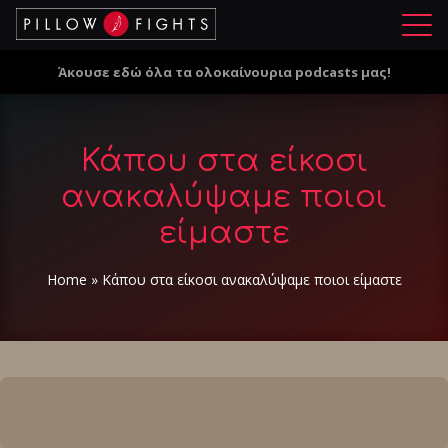
Μ
ε
Άκουσε εδώ όλα τα ολοκαίνουρια podcasts μας!
ν
ο
ύ
Κάπου στα είκοσι
ανακαλύψαμε ποιοι
είμαστε
Home
»
Κάπου στα είκοσι ανακαλύψαμε ποιοι είμαστε