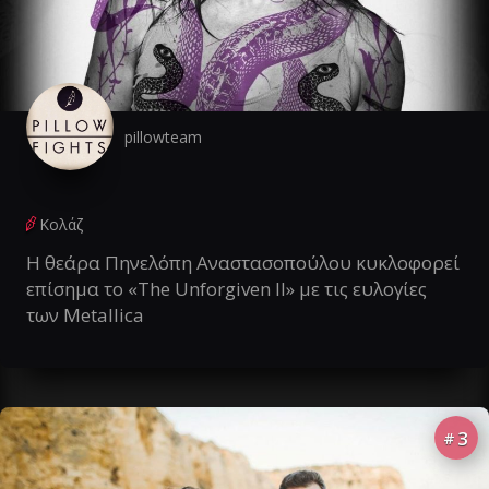
pillowteam
Κολάζ
Η θεάρα Πηνελόπη Αναστασοπούλου κυκλοφορεί
επίσημα το «The Unforgiven II» με τις ευλογίες
των Metallica
3
#