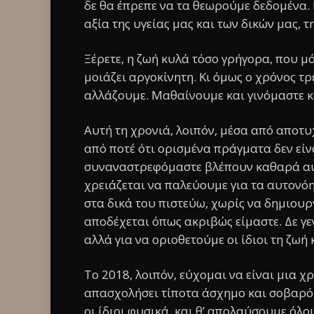
δε θα έπρεπε να τα θεωρούμε δεδομένα. 
αξία της υγείας μας και των δικών μας, τ
Ξέρετε, η ζωή κυλά τόσο γρήγορα, που μό
μοιάζει αργοκίνητη. Κι όμως ο χρόνος τρέ
αλλάζουμε. Μαθαίνουμε και γινόμαστε κ
Αυτή τη χρονιά, λοιπόν, μέσα από αποτυ
από ποτέ ότι ορισμένα πράγματα δεν είν
συναναστρεφόμαστε βλέπουν καθαρά αυτό 
χρειάζεται να παλεύουμε για τα αυτονόη
στα δικά του πιστεύω, χωρίς να δημιουργ
αποδέχεται όπως ακριβώς είμαστε. Δε γε
αλλά για να οριοθετούμε οι ίδιοι τη ζωή
Το 2018, λοιπόν, εύχομαι να είναι μια χ
απασχολήσει τίποτα άσχημο και σοβαρό, 
οι ίδιοι φυσικά, και θ’ απολαύσουμε όλο