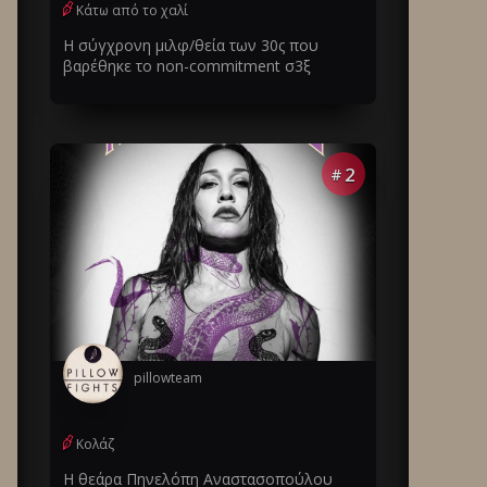
Κάτω από το χαλί
Η σύγχρονη μιλφ/θεία των 30ς που
βαρέθηκε το non-commitment σ3ξ
2
#
pillowteam
Κολάζ
Η θεάρα Πηνελόπη Αναστασοπούλου