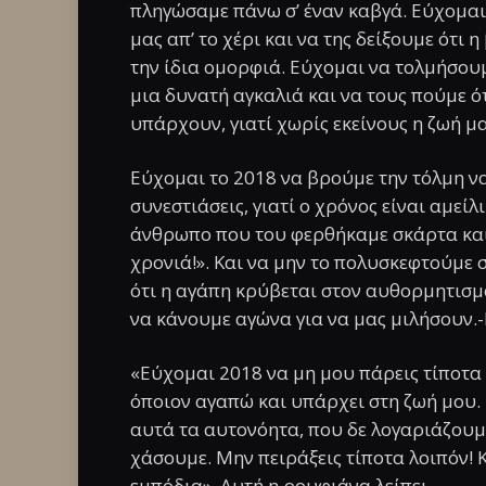
πληγώσαμε πάνω σ’ έναν καβγά. Εύχομαι
μας απ’ το χέρι και να της δείξουμε ότι η
την ίδια ομορφιά. Εύχομαι να τολμήσου
μια δυνατή αγκαλιά και να τους πούμε ό
υπάρχουν, γιατί χωρίς εκείνους η ζωή μα
Εύχομαι το 2018 να βρούμε την τόλμη ν
συνεστιάσεις, γιατί ο χρόνος είναι αμεί
άνθρωπο που του φερθήκαμε σκάρτα και
χρονιά!». Και να μην το πολυσκεφτούμε 
ότι η αγάπη κρύβεται στον αυθορμητισμό
να κάνουμε αγώνα για να μας μιλήσουν.-
«Εύχομαι 2018 να μη μου πάρεις τίποτα α
όποιον αγαπώ και υπάρχει στη ζωή μου. 
αυτά τα αυτονόητα, που δε λογαριάζουμε
χάσουμε. Μην πειράξεις τίποτα λοιπόν! Κ
εμπόδια». Αυτή η ρουφιάνα λείπει.