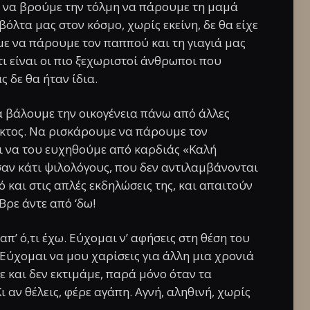
 να βρούμε την τόλμη να πάρουμε τη μαμά
 βόλτα μας στον κόσμο, χωρίς εκείνη, δε θα είχε
με να πάρουμε τον παππού και τη γιαγιά μας
τι είναι οι πιο ξεχωριστοί άνθρωποι που
ς δε θα ήταν ίδια.
α βάλουμε την οικογένεια πάνω από άλλες
λικτος. Να ρισκάρουμε να πάρουμε τον
 να του ευχηθούμε από καρδιάς «Καλή
σαν κάτι ψιλολόγους, που δεν αντιλαμβάνονται
 και στις απλές εκδηλώσεις της, και απαιτούν
Βρε άντε από ‘δω!
π’ ό,τι έχω. Εύχομαι ν’ αφήσεις στη θέση του
Εύχομαι να μου χαρίσεις για άλλη μια χρονιά
 και δεν εκτιμάμε, παρά μόνο όταν τα
ι αν θέλεις, φέρε αγάπη. Αγνή, αληθινή, χωρίς