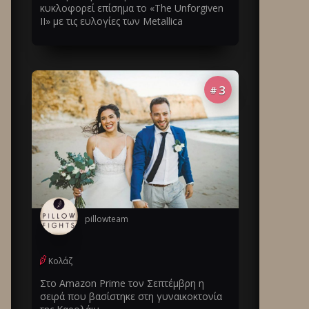
κυκλοφορεί επίσημα το «The Unforgiven
II» με τις ευλογίες των Metallica
3
#
pillowteam
Κολάζ
Στο Amazon Prime τον Σεπτέμβρη η
σειρά που βασίστηκε στη γυναικοκτονία