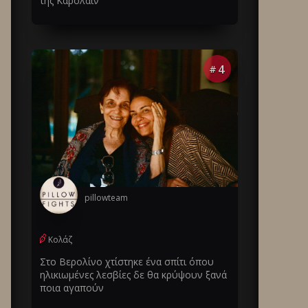
της Καρολάιν
4
#
pillowteam
Κολάζ
Στο Βερολίνο χτίστηκε ένα σπίτι όπου
ηλικιωμένες λεσβίες δε θα κρύψουν ξανά
ποια αγαπούν