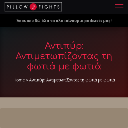
Μ
ε
Άκουσε εδώ όλα τα ολοκαίνουρια podcasts μας!
ν
ο
ύ
Αντιπύρ:
Αντιμετωπίζοντας τη
φωτιά με φωτιά
Home
»
Αντιπύρ: Αντιμετωπίζοντας τη φωτιά με φωτιά