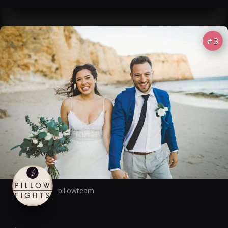
3
#
pillowteam