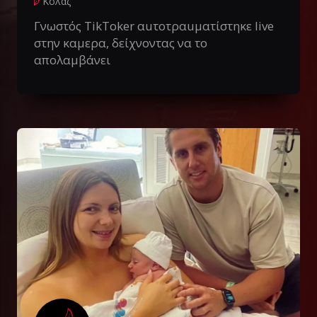
Κολάζ
Γνωστός TikToker αuτοτραuματίστηκε live
στην καμερα, δείχνοντας να το
απολαμβάνει