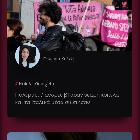
Γεωργία Καλδή
Noir λα Georgette
Παλέρμο: 7 άνδρες β1ασαν νεαρή κοπέλα
και τα Ιταλικά μέσα σιώπησαν