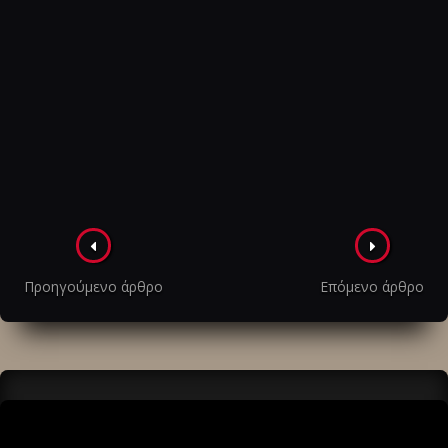
Πλοήγηση
στα
Προηγούμενο άρθρο
Επόμενο άρθρο
άρθρα