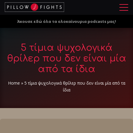
Μ
ε
Άκουσε εδώ όλα τα ολοκαίνουρια podcasts μας!
ν
ο
ύ
5 τίμια ψυχολογικά
θρίλερ που δεν είναι μία
από τα ίδια
Home
»
5 τίμια ψυχολογικά θρίλερ που δεν είναι μία από τα
ίδια