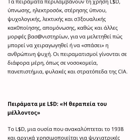
Τα πειράματα περιλαμβάνουν τη χρήση L$D,
ύπνωσης, ηλεκτροσόκ, στέρησης ύπνου,
ψυχολογικής, λεκτικής και σ3ξουαλικής
κακ0ποίησης, απομόνωσης, καθώς και άλλες
μορφές βασ@νιστηρίων, για να μελετηθεί πώς
μπορεί να χειραγωγηθεί ή να «σπάσει» η
ανθρώπινη ψυχή. Οι πειραματισμοί γίνονται σε
διάφορα μέρη, όπως σε νοσοκομεία,
πανεπιστήμια, φυλακές και στρατόπεδα της CIA.
Πειράματα με L$D: «Η θεραπεία του
μέλλοντος»
Το L$D, μια ουσία που ανακαλύπτεται το 1938
και αρχικά χρησιμοποιείται για ψυχιατρικές