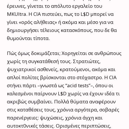
έρευνες, γίνεται το απόλυτο εργαλείο του
MKUltra. Η CIA πιστεύει, πως το L$D μπορεί να
γίνει «ορός αλήθειας» ή ακόμα και μέσο για να
δημιουργήσει τέλειους κατασκόπους, που δε θα
θυμούνται τίποτα.
Πώς όμως δοκιμάζεται; Χορηγείται σε ανθρώπους
χωρίς τη συγκατάθεσή τους. Στρατιώτες,
ψυχιατρικοί ασθενείς, κρατούμενοι, ακόμα και
απλοί πολίτες βρίσκονται στο στόχαστρο. Η CIA
στήνει πάρτι –γνωστά ως “acid tests”–, όπου οι
καλεσμένοι παίρνουν L$D χωρίς να έχουν ιδέα τι
ακριβώς συμβαίνει. Πολλά θύματα αναφέρουν
στις καταθέσεις τους, χρόνια αργότερα, σοβαρές
παρενέργειες: ψυχώσεις, χρόνια άγχη και
αυτοκτ0νικές τάσεις. Ορισμένες περιπτώσεις,